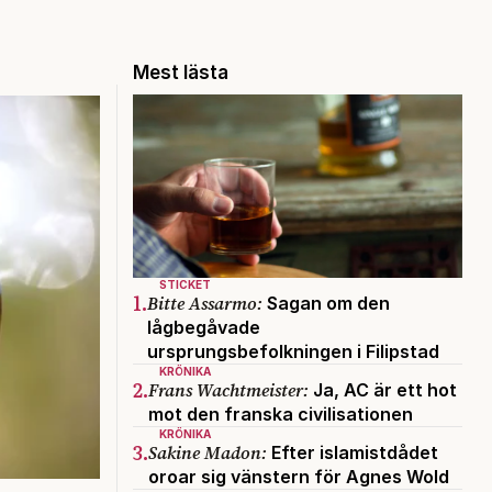
Mest lästa
STICKET
1.
Bitte Assarmo:
Sagan om den
lågbegåvade
ursprungsbefolkningen i Filipstad
KRÖNIKA
2.
Frans Wachtmeister:
Ja, AC är ett hot
mot den franska civilisationen
KRÖNIKA
3.
Sakine Madon:
Efter islamistdådet
oroar sig vänstern för Agnes Wold