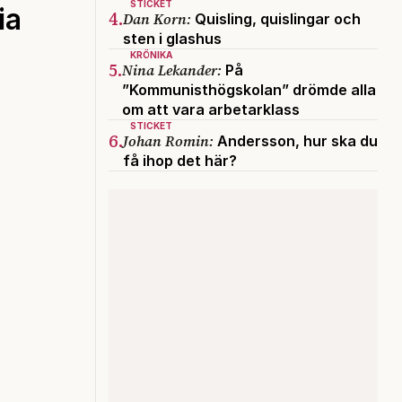
STICKET
ia
4.
Dan Korn:
Quisling, quislingar och
sten i glashus
KRÖNIKA
5.
Nina Lekander:
På
”Kommunisthögskolan” drömde alla
om att vara arbetarklass
STICKET
6.
Johan Romin:
Andersson, hur ska du
få ihop det här?