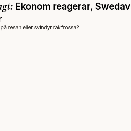
agt:
Ekonom reagerar, Swedav
r
å resan eller svindyr räkfrossa?