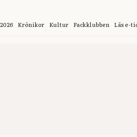
 2026
Krönikor
Kultur
Fackklubben
Läs e-t