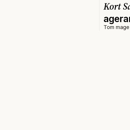
Kort S
agera
Tom mage p