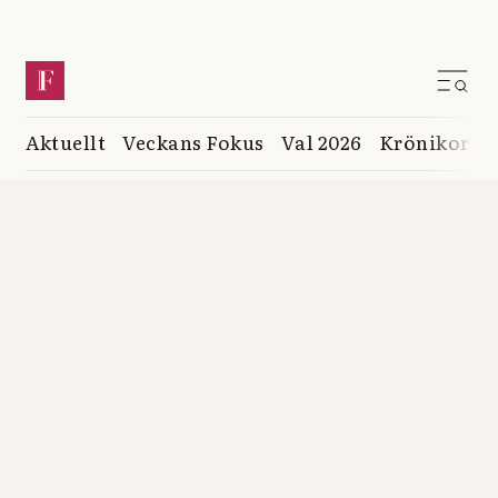
Aktuellt
Veckans Fokus
Val 2026
Krönikor
K