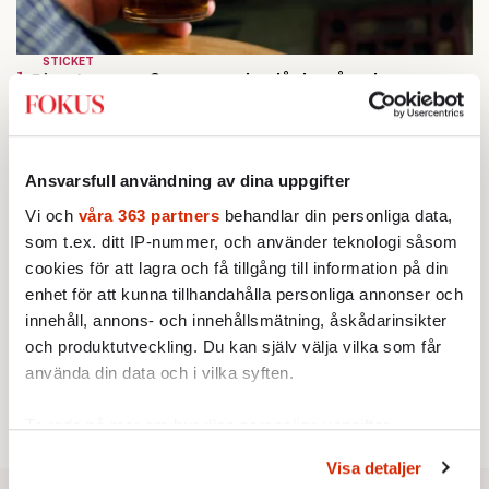
STICKET
1.
Bitte Assarmo:
Sagan om den lågbegåvade
ursprungsbefolkningen i Filipstad
KRÖNIKA
2.
Frans Wachtmeister:
Ja, AC är ett hot mot den
franska civilisationen
Ansvarsfull användning av dina uppgifter
KRÖNIKA
3.
Sakine Madon:
Efter islamistdådet oroar sig
Vi och
våra 363 partners
behandlar din personliga data,
vänstern för Agnes Wold
som t.ex. ditt IP-nummer, och använder teknologi såsom
STICKET
4.
Dan Korn:
Quisling, quislingar och sten i glashus
cookies för att lagra och få tillgång till information på din
KRÖNIKA
enhet för att kunna tillhandahålla personliga annonser och
5.
Nina Lekander:
På ”Kommunisthögskolan” drömde
innehåll, annons- och innehållsmätning, åskådarinsikter
alla om att vara arbetarklass
och produktutveckling. Du kan själv välja vilka som får
STICKET
6.
Johan Romin:
Andersson, hur ska du få ihop det
använda din data och i vilka syften.
här?
Ta reda på mer om hur dina personliga uppgifter
behandlas och ställ in dina preferenser i
detaljsektionen
.
Visa detaljer
Du kan ändra eller dra tillbaka ditt samtycke när som