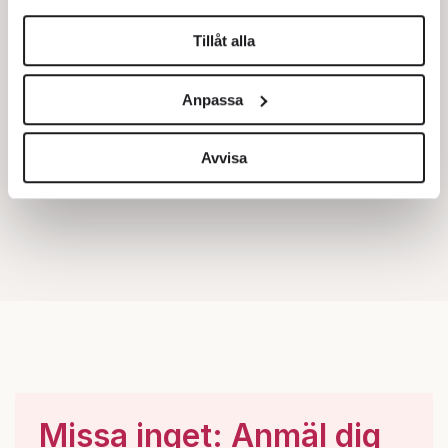
helst från cookie-förklaringen.
Tillåt alla
Vi använder enhetsidentifierare för att anpassa innehållet
och annonserna till användarna, tillhandahålla funktioner
Anpassa
för sociala medier och analysera vår trafik. Vi
vidarebefordrar även sådana identifierare och annan
information från din enhet till de sociala medier och
Avvisa
annons- och analysföretag som vi samarbetar med.
Dessa kan i sin tur kombinera informationen med annan
information som du har tillhandahållit eller som de har
samlat in när du har använt deras tjänster.
Om du vill läsa mer om hur vi hanterar personuppgifter
kan du göra det
här
.
Missa inget: Anmäl dig