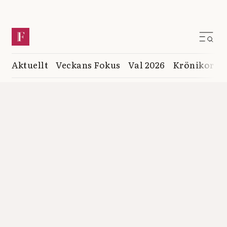
Aktuellt
Veckans Fokus
Val 2026
Krönikor
K