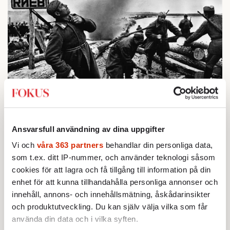
BOKRECENSION
1.
Den röda tråden som brast
Av: Gustaf Lewander
INRIKES
Ansvarsfull användning av dina uppgifter
2.
Vattenbristen är här – men var femte liter läcker
Vi och
våra 363 partners
behandlar din personliga data,
ut
Av: Susanne Gäre
som t.ex. ditt IP-nummer, och använder teknologi såsom
KRÖNIKA
cookies för att lagra och få tillgång till information på din
3.
Frans Wachtmeister:
Ja, AC är ett hot mot den
enhet för att kunna tillhandahålla personliga annonser och
franska civilisationen
innehåll, annons- och innehållsmätning, åskådarinsikter
KRÖNIKA
4.
Nina Lekander:
På ”Kommunisthögskolan” drömde
och produktutveckling. Du kan själv välja vilka som får
alla om att vara arbetarklass
använda din data och i vilka syften.
STICKET