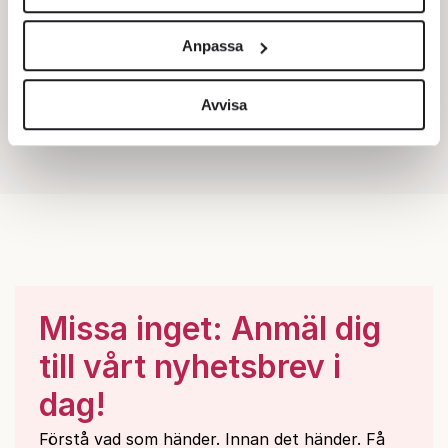
Vi använder enhetsidentifierare för att anpassa innehållet
och annonserna till användarna, tillhandahålla funktioner
Anpassa
för sociala medier och analysera vår trafik. Vi
vidarebefordrar även sådana identifierare och annan
information från din enhet till de sociala medier och
Avvisa
annons- och analysföretag som vi samarbetar med.
Dessa kan i sin tur kombinera informationen med annan
information som du har tillhandahållit eller som de har
samlat in när du har använt deras tjänster.
Om du vill läsa mer om hur vi hanterar personuppgifter
kan du göra det
här
.
Missa inget: Anmäl dig
till vårt nyhetsbrev i
dag!
Förstå vad som händer. Innan det händer. Få