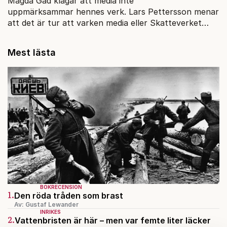
Magda Gad klagar att media inte
uppmärksammar hennes verk. Lars Pettersson menar
att det är tur att varken media eller Skatteverket
bryr sig.
Mest lästa
BOKRECENSION
1.
Den röda tråden som brast
Av: Gustaf Lewander
INRIKES
2.
Vattenbristen är här – men var femte liter läcker