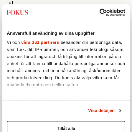
ut
Av: Susanne Gäre
KRÖNIKA
3.
Nina Lekander:
På ”Kommunisthögskolan” drömde
alla om att vara arbetarklass
KRÖNIKA
4.
Ansvarsfull användning av dina uppgifter
Frans Wachtmeister:
Ja, AC är ett hot mot den
franska civilisationen
Vi och
våra 363 partners
behandlar din personliga data,
STICKET
5.
som t.ex. ditt IP-nummer, och använder teknologi såsom
Bitte Assarmo:
Sagan om den lågbegåvade
cookies för att lagra och få tillgång till information på din
ursprungsbefolkningen i Filipstad
KRÖNIKA
enhet för att kunna tillhandahålla personliga annonser och
6.
Sakine Madon:
Efter islamistdådet oroar sig
innehåll, annons- och innehållsmätning, åskådarinsikter
vänstern för Agnes Wold
och produktutveckling. Du kan själv välja vilka som får
använda din data och i vilka syften.
Ta reda på mer om hur dina personliga uppgifter
behandlas och ställ in dina preferenser i
detaljsektionen
.
Visa detaljer
Du kan ändra eller dra tillbaka ditt samtycke när som
helst från cookie-förklaringen.
Tillåt alla