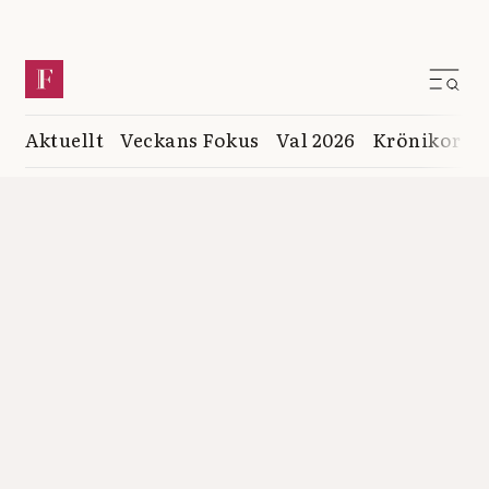
Aktuellt
Veckans Fokus
Val 2026
Krönikor
K