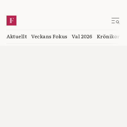
Aktuellt
Veckans Fokus
Val 2026
Krönikor
K