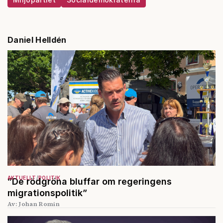
Daniel Helldén
AKTUELLT
POLITIK
”De rödgröna bluffar om regeringens
migrationspolitik”
Av: Johan Romin