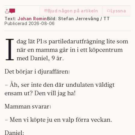
Bjud någon på artikeln
Lyssna
Text:
Johan Romin
Bild: Stefan Jerrevång / TT
Publicerad 2026-08-06
I
dag lät P1:s partiledarutfrågning lite som
när en mamma går in i ett köpcentrum
med Daniel, 9 år.
Det börjar i djuraffären:
– Åh, ser inte den där undulaten väldigt
ensam ut? Den vill jag ha!
Mamman svarar:
– Men vi köpte ju en valp förra veckan.
Daniel: