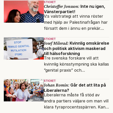
STICKET
otänkbart.
Christoffer Jonsson:
Inte nu igen,
Vänsterpartiet!
V:s valstrategi att vinna röster
med hjälp av Palestinafrågan har
försatt dem i ännu en prekär
situation där empati övergått i
STICKET
terrorvurm.
Josef Milerad:
Kvinnlig omskärelse
och politisk aktivism maskerad
till hälsoforskning
Tre svenska forskare vill att
kvinnlig könsstympning ska kallas
”genital praxis” och
komplikationer avskrivs som
STICKET
sensationsjournalistik.
Johan Romin:
Går det att lita på
Liberalerna?
Liberalerna måste få stöd av
andra partiers väljare om man vill
klara fyraprocentsspärren. Kan
dessa potentiella väljare lita på