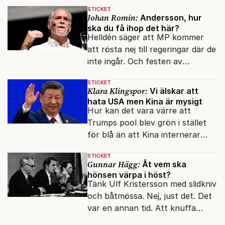
STICKET
Johan Romin:
Andersson, hur
ska du få ihop det här?
Helldén säger att MP kommer
att rösta nej till regeringar där de
inte ingår. Och festen av
reformer och inflation ska
STICKET
betalas med lån.
Klara Klingspor:
Vi älskar att
hata USA men Kina är mysigt
Hur kan det vara värre att
Trumps pool blev grön i stället
för blå än att Kina internerar
minoritetsgruppen i
STICKET
omskolningsläger?
Gunnar Hägg:
Åt vem ska
hönsen värpa i höst?
Tänk Ulf Kristersson med slidkniv
och båtmössa. Nej, just det. Det
var en annan tid. Att knuffa
andras partiledare i sjön -