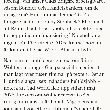
företag. Vad anser Gads tidigare arbetsgivare,
såsom Bonnier och Handelsbanken, om de
utsagorna? Hur rimmar det med Gads
tidigare jakt efter en ny Stenbeck? Eller med
att Remröd och Frost knöts till projektet med
förhoppning om finansiering? Notabelt är att
dream team
ingen från förra årets GAD:s
nu
är knuten till Gad World. Alla är utbytta.
När man nu publicerar en text om Stina
Wollter så kungör Gad på sociala medier att
man lagt över tusen timmar på texten. Det är
i runda slängar sex månaders heltidsjobb –
notera att Gad World fick upp sidan i maj
2026. I texten om Wollter menar Gad att
riktig journalistik är hotad. Någon enstaka
journalist gör ett bra jobb men ”generellt är