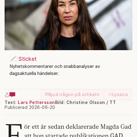
Sticket
Nyhetskommentarer och snabbanalyser av
dagsaktuella händelser.
Bjud någon på artikeln
Lyssna
Text:
Lars Pettersson
Bild: Christine Olsson / TT
Publicerad 2026-06-20
F
ör ett år sedan deklarerade Magda Gad
GAD
att hon startade publikationen
,