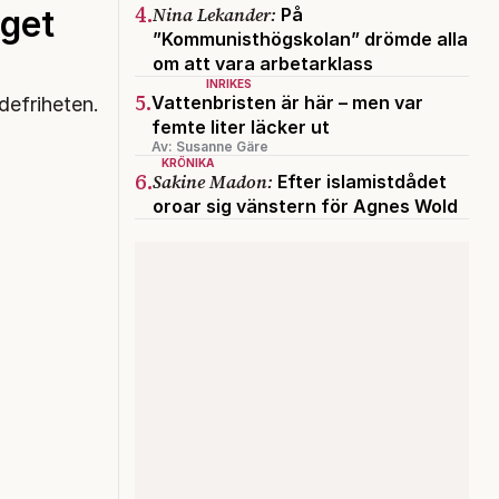
4.
Nina Lekander:
nget
På
”Kommunisthögskolan” drömde alla
om att vara arbetarklass
INRIKES
5.
Vattenbristen är här – men var
defriheten.
femte liter läcker ut
Av: Susanne Gäre
KRÖNIKA
6.
Sakine Madon:
Efter islamistdådet
oroar sig vänstern för Agnes Wold