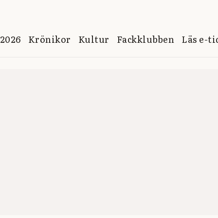
 2026
Krönikor
Kultur
Fackklubben
Läs e-t