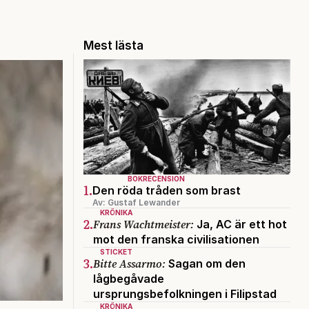
Mest lästa
BOKRECENSION
1.
Den röda tråden som brast
Av: Gustaf Lewander
KRÖNIKA
2.
Frans Wachtmeister:
Ja, AC är ett hot
mot den franska civilisationen
STICKET
3.
Bitte Assarmo:
Sagan om den
lågbegåvade
ursprungsbefolkningen i Filipstad
KRÖNIKA