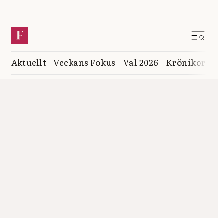
Aktuellt
Veckans Fokus
Val 2026
Krönikor
K