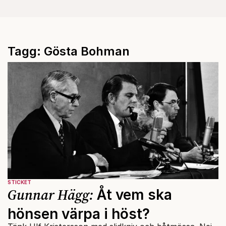
Tagg: Gösta Bohman
STICKET
Gunnar Hägg:
Åt vem ska
hönsen värpa i höst?