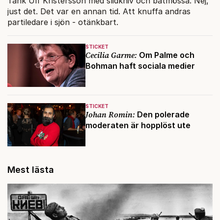
Tänk Ulf Kristersson med slidkniv och båtmössa. Nej,
just det. Det var en annan tid. Att knuffa andras
partiledare i sjön - otänkbart.
STICKET
Cecilia Garme:
Om Palme och
Bohman haft sociala medier
STICKET
Johan Romin:
Den polerade
moderaten är hopplöst ute
Mest lästa