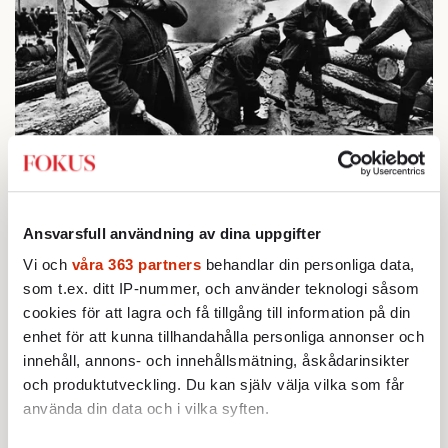
BOKRECENSION
1.
Den röda tråden som brast
Av: Gustaf Lewander
INRIKES
2.
Vattenbristen är här – men var femte liter läcker
Ansvarsfull användning av dina uppgifter
ut
Vi och
våra 363 partners
behandlar din personliga data,
Av: Susanne Gäre
KRÖNIKA
som t.ex. ditt IP-nummer, och använder teknologi såsom
3.
Frans Wachtmeister:
Ja, AC är ett hot mot den
cookies för att lagra och få tillgång till information på din
franska civilisationen
enhet för att kunna tillhandahålla personliga annonser och
KRÖNIKA
4.
Nina Lekander:
På ”Kommunisthögskolan” drömde
innehåll, annons- och innehållsmätning, åskådarinsikter
alla om att vara arbetarklass
och produktutveckling. Du kan själv välja vilka som får
STICKET
använda din data och i vilka syften.
5.
Bitte Assarmo:
Sagan om den lågbegåvade
ursprungsbefolkningen i Filipstad