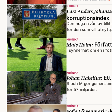
STICKET
Lars Anders Johanss
korruptionsindex
Den höga nivån av tillit
för den som vill utnytt
KRÖNIKA
Mats Holm:
Författ
I synnerhet om en i fot
KRÖNIKA
Johan Hakelius:
Ett
S och M gör gemensam 
för 57 miljarder.
KRÖNIKA
Sofie Löwenmark:
Jo