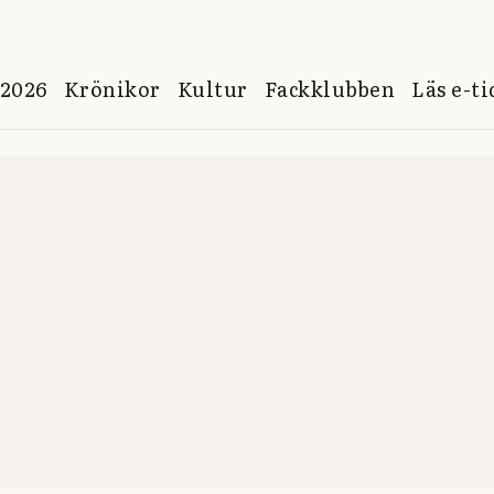
 2026
Krönikor
Kultur
Fackklubben
Läs e-t