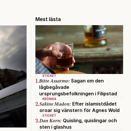
Mest lästa
STICKET
1.
Bitte Assarmo:
Sagan om den
lågbegåvade
ursprungsbefolkningen i Filipstad
KRÖNIKA
2.
Sakine Madon:
Efter islamistdådet
oroar sig vänstern för Agnes Wold
STICKET
3.
Dan Korn:
Quisling, quislingar och
sten i glashus