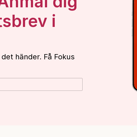
 Anmäl dig
tsbrev i
 det händer. Få Fokus