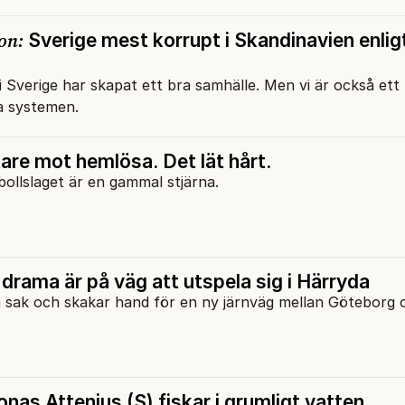
on:
Sverige mest korrupt i Skandinavien enlig
 i Sverige har skapat ett bra samhälle. Men vi är också ett 
ja systemen.
are mot hemlösa. Det lät hårt.
bollslaget är en gammal stjärna.
 drama är på väg att utspela sig i Härryda
sak och skakar hand för en ny järnväg mellan Göteborg 
nas Attenius (S) fiskar i grumligt vatten