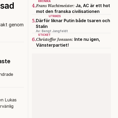
KRÖNIKA
asad
4.
Frans Wachtmeister:
Ja, AC är ett hot
mot den franska civilisationen
UTRIKES
5.
Därför liknar Putin både tsaren och
r rakt genom
Stalin
Av: Bengt Jangfeldt
STICKET
6.
Christoffer Jonsson:
Inte nu igen,
Vänsterpartiet!
aste
undrade
ten Lukas
rvänlig