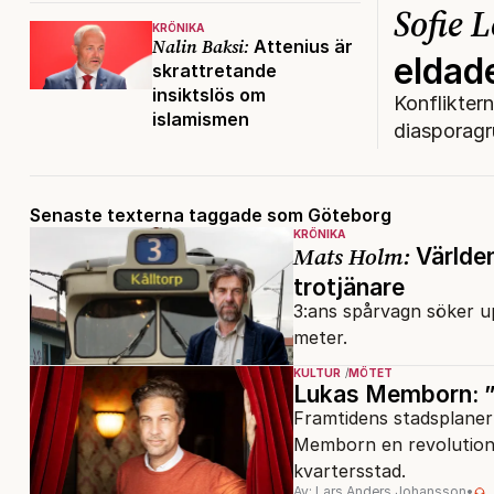
Sofie 
KRÖNIKA
Nalin Baksi:
Attenius är
eldade
skrattretande
insiktslös om
Konfliktern
islamismen
diasporagru
Senaste texterna taggade som Göteborg
KRÖNIKA
Mats Holm:
Världen
trotjänare
3:ans spårvagn söker 
meter.
KULTUR
MÖTET
Lukas Memborn: ”
Framtidens stadsplaner 
Memborn en revolution.
kvartersstad.
Av: Lars Anders Johansson
•