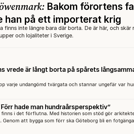
Löwenmark:
Bakom förortens f
 han på ett importerat krig
a finns inte längre bara där borta. De är här, och skä
pper och lojaliteter i Sverige.
s vrede är långt borta på spårets långsamm
upp varje undangömd tvärgata och stannar ungefär var h
Förr hade man hundraårsperspektiv”
finns i det förflutna. Med historien som stöd gör arkitek
 Genom att bygga som förr ska Göteborg bli en fotgänga