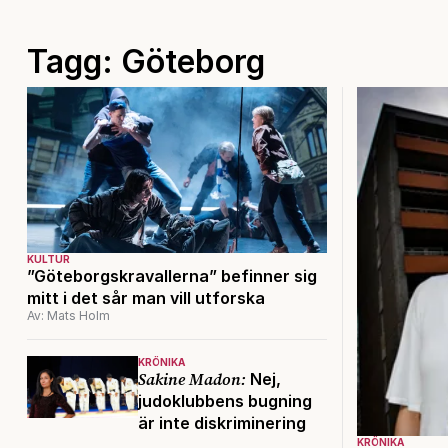
Tagg: Göteborg
KULTUR
”Göteborgskravallerna” befinner sig
mitt i det sår man vill utforska
Av: Mats Holm
KRÖNIKA
Sakine Madon:
Nej,
judoklubbens bugning
är inte diskriminering
KRÖNIKA