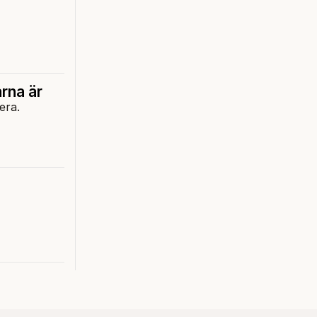
rna är
era.