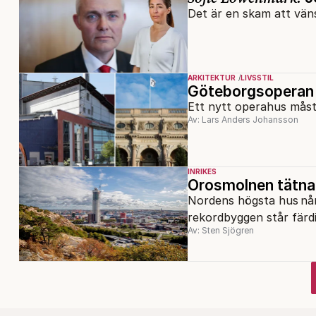
Det är en skam att väns
ARKITEKTUR
LIVSSTIL
Göteborgsoperan p
Ett nytt operahus mås
Av: Lars Anders Johansson
INRIKES
Orosmolnen tätna
Nordens högsta hus når 
rekordbyggen står färdi
Av: Sten Sjögren