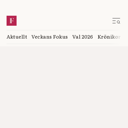
Aktuellt
Veckans Fokus
Val 2026
Krönikor
K