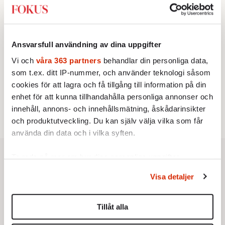
2.
Sakine Madon:
Efter islamistdådet oroar sig
vänstern för Agnes Wold
STICKET
3.
Dan Korn:
Quisling, quislingar och sten i glashus
KRÖNIKA
Ansvarsfull användning av dina uppgifter
4.
Frans Wachtmeister:
Ja, AC är ett hot mot den
franska civilisationen
Vi och
våra 363 partners
behandlar din personliga data,
UTRIKES
som t.ex. ditt IP-nummer, och använder teknologi såsom
5.
Därför liknar Putin både tsaren och Stalin
cookies för att lagra och få tillgång till information på din
Av: Bengt Jangfeldt
STICKET
enhet för att kunna tillhandahålla personliga annonser och
6.
Christoffer Jonsson:
Inte nu igen, Vänsterpartiet!
innehåll, annons- och innehållsmätning, åskådarinsikter
och produktutveckling. Du kan själv välja vilka som får
använda din data och i vilka syften.
Ta reda på mer om hur dina personliga uppgifter
behandlas och ställ in dina preferenser i
detaljsektionen
.
Visa detaljer
Du kan ändra eller dra tillbaka ditt samtycke när som
helst från cookie-förklaringen.
Tillåt alla
Vi använder enhetsidentifierare för att anpassa innehållet