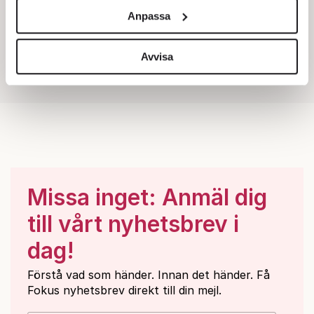
och annonserna till användarna, tillhandahålla funktioner
Anpassa
för sociala medier och analysera vår trafik. Vi
vidarebefordrar även sådana identifierare och annan
information från din enhet till de sociala medier och
Avvisa
annons- och analysföretag som vi samarbetar med.
Dessa kan i sin tur kombinera informationen med annan
information som du har tillhandahållit eller som de har
samlat in när du har använt deras tjänster.
Om du vill läsa mer om hur vi hanterar personuppgifter
kan du göra det
här
.
Missa inget: Anmäl dig
till vårt nyhetsbrev i
dag!
Förstå vad som händer. Innan det händer. Få
Fokus nyhetsbrev direkt till din mejl.