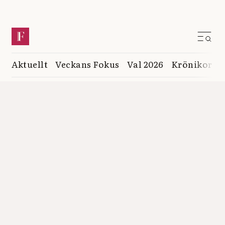
Aktuellt
Veckans Fokus
Val 2026
Krönikor
K