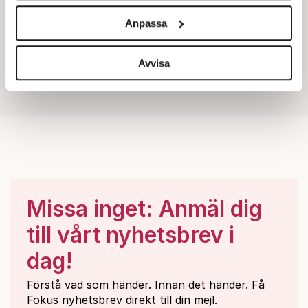
och annonserna till användarna, tillhandahålla funktioner
Anpassa
för sociala medier och analysera vår trafik. Vi
vidarebefordrar även sådana identifierare och annan
information från din enhet till de sociala medier och
Avvisa
annons- och analysföretag som vi samarbetar med.
Dessa kan i sin tur kombinera informationen med annan
information som du har tillhandahållit eller som de har
samlat in när du har använt deras tjänster.
Om du vill läsa mer om hur vi hanterar personuppgifter
kan du göra det
här
.
Missa inget: Anmäl dig
till vårt nyhetsbrev i
dag!
Förstå vad som händer. Innan det händer. Få
Fokus nyhetsbrev direkt till din mejl.