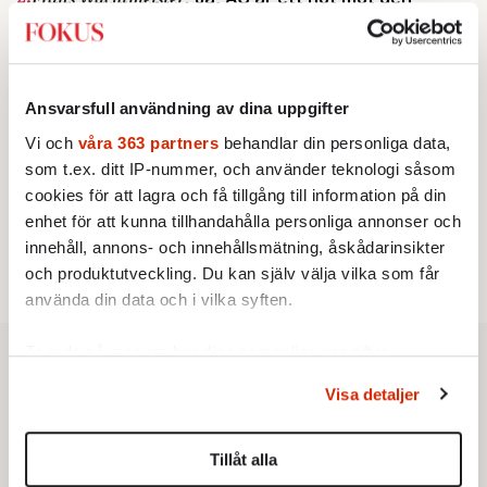
franska civilisationen
KRÖNIKA
3.
Sakine Madon:
Efter islamistdådet oroar sig
vänstern för Agnes Wold
STICKET
Ansvarsfull användning av dina uppgifter
4.
Dan Korn:
Quisling, quislingar och sten i glashus
Vi och
våra 363 partners
behandlar din personliga data,
KRÖNIKA
5.
Nina Lekander:
På ”Kommunisthögskolan” drömde
som t.ex. ditt IP-nummer, och använder teknologi såsom
alla om att vara arbetarklass
cookies för att lagra och få tillgång till information på din
STICKET
6.
Johan Romin:
Andersson, hur ska du få ihop det
enhet för att kunna tillhandahålla personliga annonser och
här?
innehåll, annons- och innehållsmätning, åskådarinsikter
och produktutveckling. Du kan själv välja vilka som får
använda din data och i vilka syften.
Ta reda på mer om hur dina personliga uppgifter
behandlas och ställ in dina preferenser i
detaljsektionen
.
Visa detaljer
Du kan ändra eller dra tillbaka ditt samtycke när som
helst från cookie-förklaringen.
Tillåt alla
Vi använder enhetsidentifierare för att anpassa innehållet