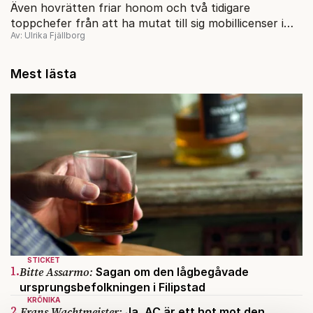
Även hovrätten friar honom och två tidigare
toppchefer från att ha mutat till sig mobillicenser i
Av: Ulrika Fjällborg
Uzbekistan 2007-2010.
Mest lästa
STICKET
1.
Bitte Assarmo:
Sagan om den lågbegåvade
ursprungsbefolkningen i Filipstad
KRÖNIKA
2.
Frans Wachtmeister:
Ja, AC är ett hot mot den