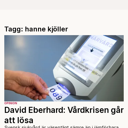
Tagg: hanne kjöller
OPINION
David Eberhard: Vårdkrisen går
att lösa
Svensk sjukvård är väsentligt sämre än i jämförbara