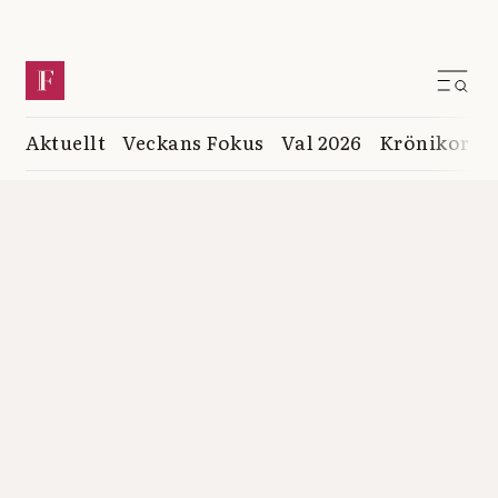
Aktuellt
Veckans Fokus
Val 2026
Krönikor
K