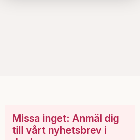
samlat in när du har använt deras tjänster.
Om du vill läsa mer om hur vi hanterar personuppgifter
kan du göra det
här
.
Missa inget: Anmäl dig
till vårt nyhetsbrev i