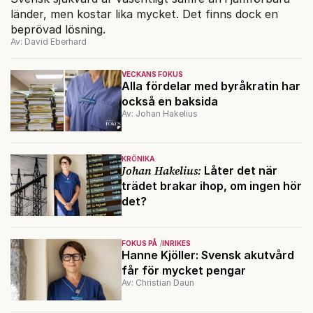
länder, men kostar lika mycket. Det finns dock en
beprövad lösning.
Av: David Eberhard
VECKANS FOKUS
Alla fördelar med byråkratin har
också en baksida
Av: Johan Hakelius
KRÖNIKA
Johan Hakelius:
Låter det när
trädet brakar ihop, om ingen hör
det?
FOKUS PÅ
INRIKES
Hanne Kjöller: Svensk akutvård
får för mycket pengar
Av: Christian Daun