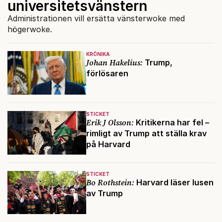
universitetsvänstern
Administrationen vill ersätta vänsterwoke med
högerwoke.
KRÖNIKA
Johan Hakelius:
Trump,
förlösaren
STICKET
Erik J Olsson:
Kritikerna har fel –
rimligt av Trump att ställa krav
på Harvard
STICKET
Bo Rothstein:
Harvard läser lusen
av Trump