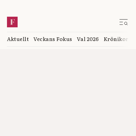
Aktuellt
Veckans Fokus
Val 2026
Krönikor
K