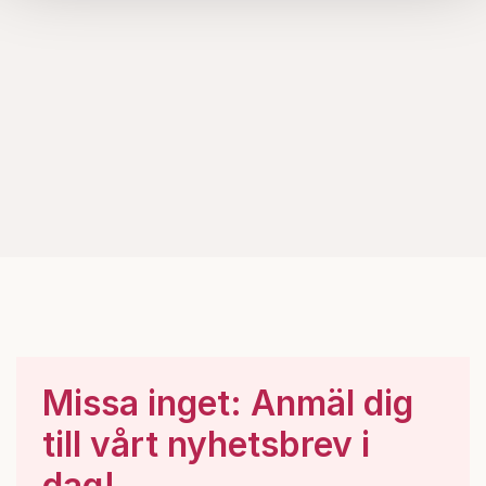
Om du vill läsa mer om hur vi hanterar personuppgifter
kan du göra det
här
.
Missa inget: Anmäl dig
till vårt nyhetsbrev i
dag!