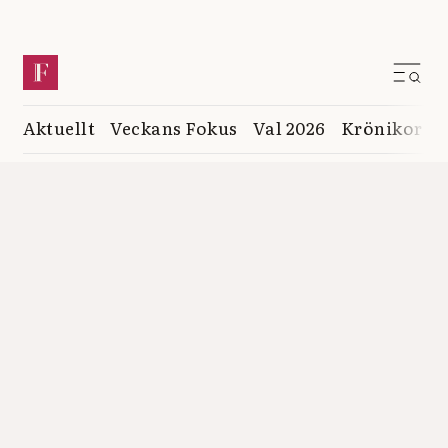
Aktuellt
Veckans Fokus
Val 2026
Krönikor
K