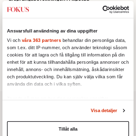
KRÖNIKA
2.
Sakine Madon:
Efter islamistdådet oroar sig
vänstern för Agnes Wold
UTRIKES
3.
Därför liknar Putin både tsaren och Stalin
Ansvarsfull användning av dina uppgifter
Av: Bengt Jangfeldt
KRÖNIKA
4.
Vi och
våra 363 partners
behandlar din personliga data,
Johan Hakelius:
DN-rubriken visar vad som sägs
som t.ex. ditt IP-nummer, och använder teknologi såsom
mellan raderna
STICKET
cookies för att lagra och få tillgång till information på din
5.
Johan Romin:
Varför ställs aldrig dessa frågor?
enhet för att kunna tillhandahålla personliga annonser och
STICKET
6.
Dan Korn:
Quisling, quislingar och sten i glashus
innehåll, annons- och innehållsmätning, åskådarinsikter
och produktutveckling. Du kan själv välja vilka som får
använda din data och i vilka syften.
Ta reda på mer om hur dina personliga uppgifter
behandlas och ställ in dina preferenser i
detaljsektionen
.
Visa detaljer
Du kan ändra eller dra tillbaka ditt samtycke när som
helst från cookie-förklaringen.
Tillåt alla
Vi använder enhetsidentifierare för att anpassa innehållet