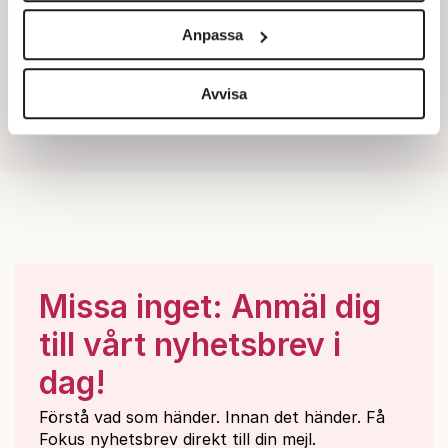
och annonserna till användarna, tillhandahålla funktioner
Anpassa
för sociala medier och analysera vår trafik. Vi
vidarebefordrar även sådana identifierare och annan
information från din enhet till de sociala medier och
Avvisa
annons- och analysföretag som vi samarbetar med.
Dessa kan i sin tur kombinera informationen med annan
information som du har tillhandahållit eller som de har
samlat in när du har använt deras tjänster.
Om du vill läsa mer om hur vi hanterar personuppgifter
kan du göra det
här
.
Missa inget: Anmäl dig
till vårt nyhetsbrev i
dag!
Förstå vad som händer. Innan det händer. Få
Fokus nyhetsbrev direkt till din mejl.