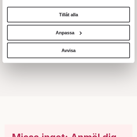
helst från cookie-förklaringen.
Tillåt alla
Vi använder enhetsidentifierare för att anpassa innehållet
och annonserna till användarna, tillhandahålla funktioner
Anpassa
för sociala medier och analysera vår trafik. Vi
vidarebefordrar även sådana identifierare och annan
information från din enhet till de sociala medier och
Avvisa
annons- och analysföretag som vi samarbetar med.
Dessa kan i sin tur kombinera informationen med annan
information som du har tillhandahållit eller som de har
samlat in när du har använt deras tjänster.
Om du vill läsa mer om hur vi hanterar personuppgifter
kan du göra det
här
.