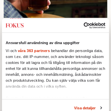
STICKET
1.
Bitte Assarmo:
Sagan om den lågbegåvade
ursprungsbefolkningen i Filipstad
KRÖNIKA
2.
Frans Wachtmeister:
Ja, AC är ett hot mot den
Ansvarsfull användning av dina uppgifter
franska civilisationen
BOKRECENSION
3.
Vi och
våra 363 partners
behandlar din personliga data,
Den röda tråden som brast
Av: Gustaf Lewander
som t.ex. ditt IP-nummer, och använder teknologi såsom
KRÖNIKA
cookies för att lagra och få tillgång till information på din
4.
Nina Lekander:
På ”Kommunisthögskolan” drömde
enhet för att kunna tillhandahålla personliga annonser och
alla om att vara arbetarklass
innehåll, annons- och innehållsmätning, åskådarinsikter
KRÖNIKA
5.
Sakine Madon:
Efter islamistdådet oroar sig
och produktutveckling. Du kan själv välja vilka som får
vänstern för Agnes Wold
använda din data och i vilka syften.
STICKET
6.
Dan Korn:
Quisling, quislingar och sten i glashus
Ta reda på mer om hur dina personliga uppgifter
behandlas och ställ in dina preferenser i
detaljsektionen
.
Visa detaljer
Du kan ändra eller dra tillbaka ditt samtycke när som