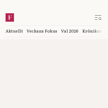
Aktuellt
Veckans Fokus
Val 2026
Krönikor
K