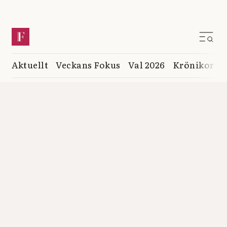
Aktuellt
Veckans Fokus
Val 2026
Krönikor
K