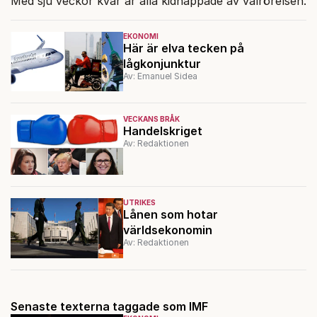
Med sju veckor kvar är alla kidnappade av valrörelsen.
EKONOMI
Här är elva tecken på
lågkonjunktur
Av: Emanuel Sidea
VECKANS BRÅK
Handelskriget
Av: Redaktionen
UTRIKES
Lånen som hotar
världsekonomin
Av: Redaktionen
Senaste texterna taggade som IMF