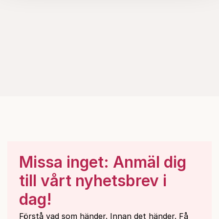
Om du vill läsa mer om hur vi hanterar personuppgifter
kan du göra det
här
.
Missa inget: Anmäl dig
till vårt nyhetsbrev i
dag!
Förstå vad som händer. Innan det händer. Få