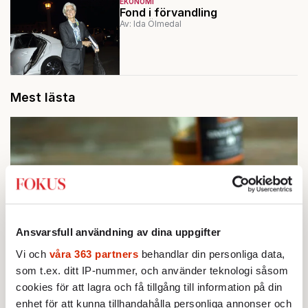
EKONOMI
Fond i förvandling
Av: Ida Ölmedal
Mest lästa
Ansvarsfull användning av dina uppgifter
Vi och
våra 363 partners
behandlar din personliga data,
som t.ex. ditt IP-nummer, och använder teknologi såsom
STICKET
cookies för att lagra och få tillgång till information på din
1.
Bitte Assarmo:
Sagan om den lågbegåvade
enhet för att kunna tillhandahålla personliga annonser och
ursprungsbefolkningen i Filipstad