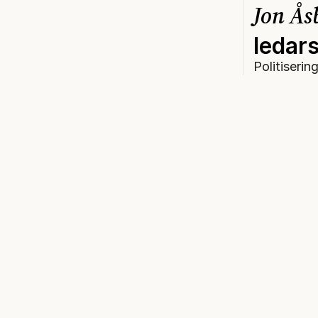
Jon Ås
ledars
Politiserin