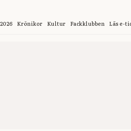
 2026
Krönikor
Kultur
Fackklubben
Läs e-t