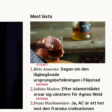
Mest lästa
STICKET
1.
Bitte Assarmo:
Sagan om den
lågbegåvade
ursprungsbefolkningen i Filipstad
KRÖNIKA
2.
Sakine Madon:
Efter islamistdådet
oroar sig vänstern för Agnes Wold
KRÖNIKA
3.
Frans Wachtmeister:
Ja, AC är ett hot
mot den franska civilisationen