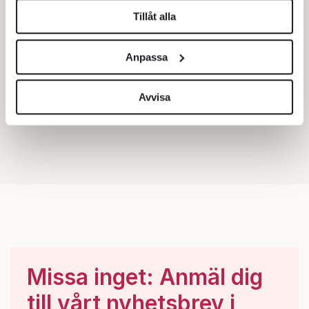
Tillåt alla
Vi använder enhetsidentifierare för att anpassa innehållet
och annonserna till användarna, tillhandahålla funktioner
Anpassa
för sociala medier och analysera vår trafik. Vi
vidarebefordrar även sådana identifierare och annan
information från din enhet till de sociala medier och
Avvisa
annons- och analysföretag som vi samarbetar med.
Dessa kan i sin tur kombinera informationen med annan
information som du har tillhandahållit eller som de har
samlat in när du har använt deras tjänster.
Om du vill läsa mer om hur vi hanterar personuppgifter
kan du göra det
här
.
Missa inget: Anmäl dig
till vårt nyhetsbrev i