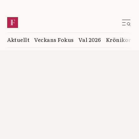
Aktuellt
Veckans Fokus
Val 2026
Krönikor
K