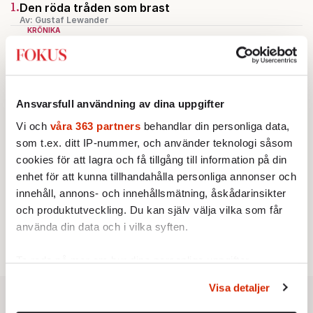
1.
Den röda tråden som brast
Av: Gustaf Lewander
KRÖNIKA
2.
Frans Wachtmeister:
Ja, AC är ett hot mot den
franska civilisationen
STICKET
3.
Bitte Assarmo:
Sagan om den lågbegåvade
ursprungsbefolkningen i Filipstad
Ansvarsfull användning av dina uppgifter
KRÖNIKA
4.
Nina Lekander:
På ”Kommunisthögskolan” drömde
Vi och
våra 363 partners
behandlar din personliga data,
alla om att vara arbetarklass
som t.ex. ditt IP-nummer, och använder teknologi såsom
INRIKES
5.
cookies för att lagra och få tillgång till information på din
Vattenbristen är här – men var femte liter läcker
ut
enhet för att kunna tillhandahålla personliga annonser och
Av: Susanne Gäre
innehåll, annons- och innehållsmätning, åskådarinsikter
KRÖNIKA
6.
Sakine Madon:
och produktutveckling. Du kan själv välja vilka som får
Efter islamistdådet oroar sig
vänstern för Agnes Wold
använda din data och i vilka syften.
Ta reda på mer om hur dina personliga uppgifter
behandlas och ställ in dina preferenser i
detaljsektionen
.
Visa detaljer
Du kan ändra eller dra tillbaka ditt samtycke när som
helst från cookie-förklaringen.