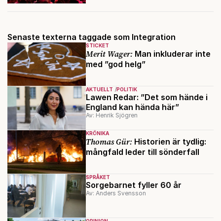
Senaste texterna taggade som Integration
STICKET
Merit Wager:
Man inkluderar inte
med ”god helg”
AKTUELLT
POLITIK
Lawen Redar: ”Det som hände i
England kan hända här”
Av: Henrik Sjögren
KRÖNIKA
Thomas Gür:
Historien är tydlig:
mångfald leder till sönderfall
SPRÅKET
Sorgebarnet fyller 60 år
Av: Anders Svensson
OPINION