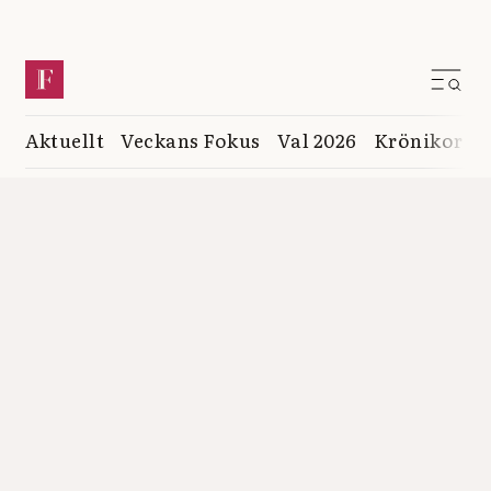
Aktuellt
Veckans Fokus
Val 2026
Krönikor
K