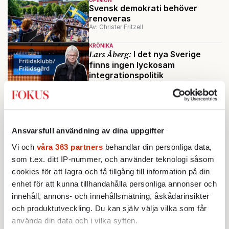
Svensk demokrati behöver
renoveras
Av: Christer Fritzell
KRÖNIKA
Lars Åberg:
I det nya Sverige
finns ingen lyckosam
integrationspolitik
KULTUR
SOMMARPORTRÄTT
Björn Ranelid: ”Jag kommer att
segra i det långa loppet”
Av: Anders Svensson
Ansvarsfull användning av dina uppgifter
KRÖNIKA
Alice Teodorescu Måwe:
Det är
Vi och
våra 363 partners
behandlar din personliga data,
sorgligt att studenter väljer att
som t.ex. ditt IP-nummer, och använder teknologi såsom
vifta med utländska flaggor
cookies för att lagra och få tillgång till information på din
enhet för att kunna tillhandahålla personliga annonser och
Ladda fler
innehåll, annons- och innehållsmätning, åskådarinsikter
och produktutveckling. Du kan själv välja vilka som får
Mest lästa
använda din data och i vilka syften.