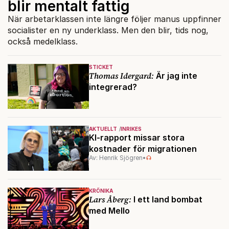
blir mentalt fattig
När arbetarklassen inte längre följer manus uppfinner
socialister en ny underklass. Men den blir, tids nog,
också medelklass.
STICKET
Thomas Idergard:
Är jag inte
integrerad?
AKTUELLT
INRIKES
KI-rapport missar stora
kostnader för migrationen
Av: Henrik Sjögren
•
KRÖNIKA
Lars Åberg:
I ett land bombat
med Mello