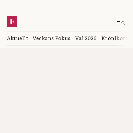
Aktuellt
Veckans Fokus
Val 2026
Krönikor
K