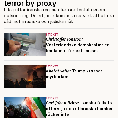
terror by proxy
I dag utför iranska regimen terrorattentat genom
outsourcing. De erbjuder kriminella nätverk att utföra
dåd mot israeliska och judiska mål.
STICKET
Christoffer Jonsson:
Västerländska demokratier en
bankomat för extremism
STICKET
Khaled Salih:
Trump krossar
myrburken
STICKET
Carl Johan Behre:
Iranska folkets
offervilja och utländska bomber
räcker inte