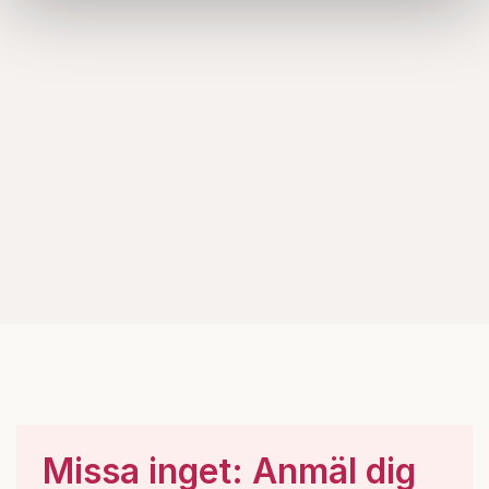
information som du har tillhandahållit eller som de har
samlat in när du har använt deras tjänster.
Om du vill läsa mer om hur vi hanterar personuppgifter
kan du göra det
här
.
Missa inget: Anmäl dig