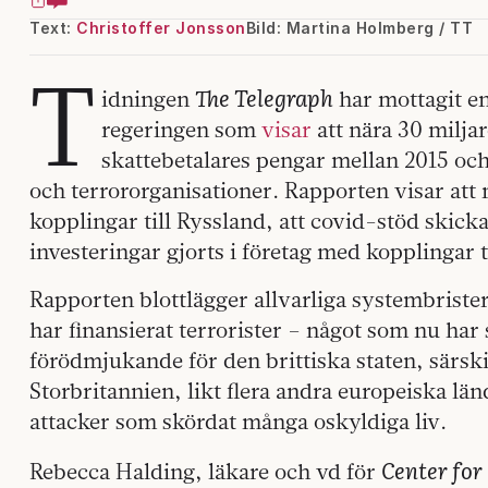
Text:
Christoffer Jonsson
Bild: Martina Holmberg / TT
T
The Telegraph
idningen
har mottagit en
regeringen som
visar
att nära 30 milja
skattebetalares pengar mellan 2015 och 2
och terrororganisationer. Rapporten visar att 
kopplingar till Ryssland, att covid-stöd skickat
investeringar gjorts i företag med kopplingar t
Rapporten blottlägger allvarliga systembrister
har finansierat terrorister – något som nu har
förödmjukande för den brittiska staten, särsk
Storbritannien, likt flera andra europeiska län
attacker som skördat många oskyldiga liv.
Center for
Rebecca Halding, läkare och vd för