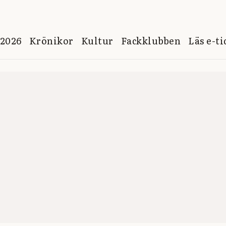
 2026
Krönikor
Kultur
Fackklubben
Läs e-t