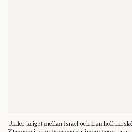
Under kriget mellan Israel och Iran höll mosk
Khamenei, som bara veckor innan beordrade s