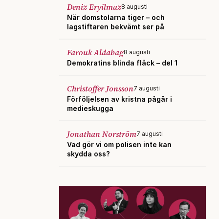
Deniz Eryilmaz
8 augusti
När domstolarna tiger – och
lagstiftaren bekvämt ser på
Farouk Aldabag
8 augusti
Demokratins blinda fläck – del 1
Christoffer Jonsson
7 augusti
Förföljelsen av kristna pågår i
medieskugga
Jonathan Norström
7 augusti
Vad gör vi om polisen inte kan
skydda oss?