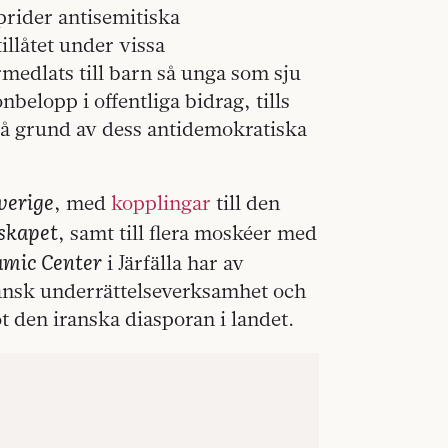
rider antisemitiska
illåtet under vissa
medlats till barn så unga som sju
nbelopp i offentliga bidrag, tills
 på grund av dess antidemokratiska
Sverige
, med
kopplingar
till den
skapet
, samt till flera moskéer med
amic Center
i Järfälla har av
ransk underrättelseverksamhet och
 den iranska diasporan i landet.