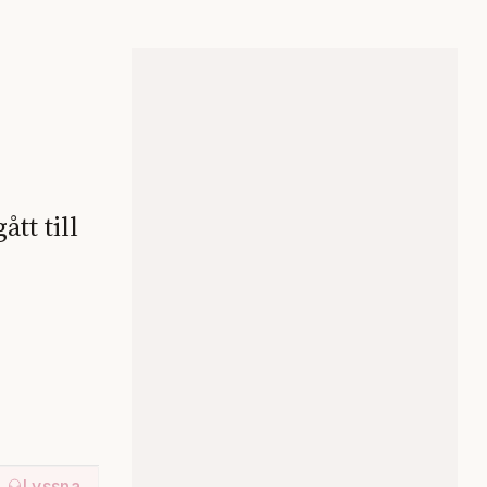
tt till
Lyssna