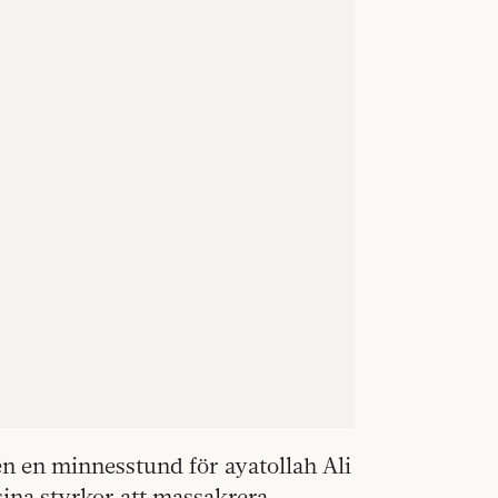
én en minnesstund för ayatollah Ali
ina styrkor att massakrera