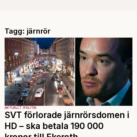
Tagg: järnrör
AKTUELLT
POLITIK
SVT förlorade järnrörsdomen i
HD – ska betala 190 000
kronor till Ekeroth