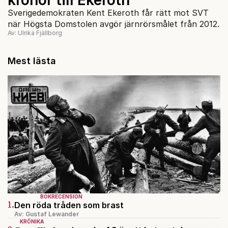
Sverigedemokraten Kent Ekeroth får rätt mot SVT
när Högsta Domstolen avgör järnrörsmålet från 2012.
Av: Ulrika Fjällborg
Mest lästa
BOKRECENSION
1.
Den röda tråden som brast
Av: Gustaf Lewander
KRÖNIKA