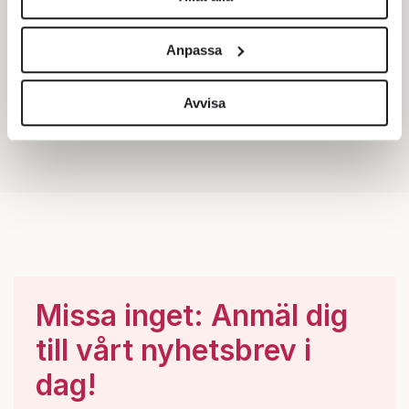
Vi använder enhetsidentifierare för att anpassa innehållet
och annonserna till användarna, tillhandahålla funktioner
Anpassa
för sociala medier och analysera vår trafik. Vi
vidarebefordrar även sådana identifierare och annan
information från din enhet till de sociala medier och
Avvisa
annons- och analysföretag som vi samarbetar med.
Dessa kan i sin tur kombinera informationen med annan
information som du har tillhandahållit eller som de har
samlat in när du har använt deras tjänster.
Om du vill läsa mer om hur vi hanterar personuppgifter
kan du göra det
här
.
Missa inget: Anmäl dig
till vårt nyhetsbrev i
dag!