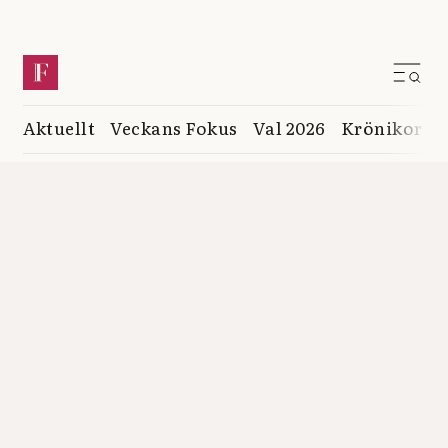
Aktuellt
Veckans Fokus
Val 2026
Krönikor
K