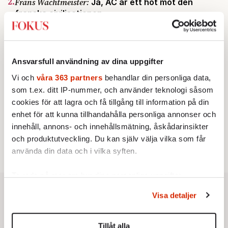
2.
Frans Wachtmeister:
Ja, AC är ett hot mot den
franska civilisationen
STICKET
3.
Bitte Assarmo:
Sagan om den lågbegåvade
ursprungsbefolkningen i Filipstad
KRÖNIKA
4.
Nina Lekander:
På ”Kommunisthögskolan” drömde
Ansvarsfull användning av dina uppgifter
alla om att vara arbetarklass
Vi och
våra 363 partners
behandlar din personliga data,
INRIKES
5.
Vattenbristen är här – men var femte liter läcker
som t.ex. ditt IP-nummer, och använder teknologi såsom
ut
cookies för att lagra och få tillgång till information på din
Av: Susanne Gäre
enhet för att kunna tillhandahålla personliga annonser och
KRÖNIKA
6.
Sakine Madon:
Efter islamistdådet oroar sig
innehåll, annons- och innehållsmätning, åskådarinsikter
vänstern för Agnes Wold
och produktutveckling. Du kan själv välja vilka som får
använda din data och i vilka syften.
Ta reda på mer om hur dina personliga uppgifter
behandlas och ställ in dina preferenser i
detaljsektionen
.
Visa detaljer
Du kan ändra eller dra tillbaka ditt samtycke när som
helst från cookie-förklaringen.
Tillåt alla