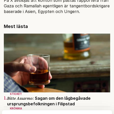
På X avslöjas att konton som påstås rapportera från
Gaza och Ramallah egentligen är tangentbordskrigare
baserade i Asien, Egypten och Ungern.
Mest lästa
STICKET
1.
Bitte Assarmo:
Sagan om den lågbegåvade
ursprungsbefolkningen i Filipstad
KRÖNIKA
2.
Sakine Madon:
Efter islamistdådet oroar sig