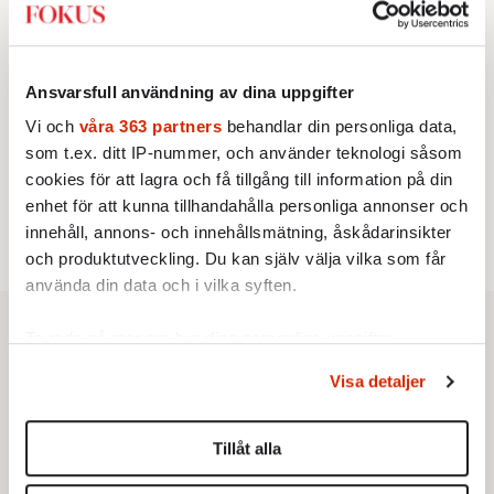
vänstern för Agnes Wold
UTRIKES
3.
Därför liknar Putin både tsaren och Stalin
Av: Bengt Jangfeldt
Ansvarsfull användning av dina uppgifter
KRÖNIKA
4.
Johan Hakelius:
DN-rubriken visar vad som sägs
Vi och
våra 363 partners
behandlar din personliga data,
mellan raderna
som t.ex. ditt IP-nummer, och använder teknologi såsom
STICKET
5.
Johan Romin:
Varför ställs aldrig dessa frågor?
cookies för att lagra och få tillgång till information på din
STICKET
enhet för att kunna tillhandahålla personliga annonser och
6.
Dan Korn:
Quisling, quislingar och sten i glashus
innehåll, annons- och innehållsmätning, åskådarinsikter
och produktutveckling. Du kan själv välja vilka som får
använda din data och i vilka syften.
Ta reda på mer om hur dina personliga uppgifter
behandlas och ställ in dina preferenser i
detaljsektionen
.
Visa detaljer
Du kan ändra eller dra tillbaka ditt samtycke när som
helst från cookie-förklaringen.
Tillåt alla
Vi använder enhetsidentifierare för att anpassa innehållet