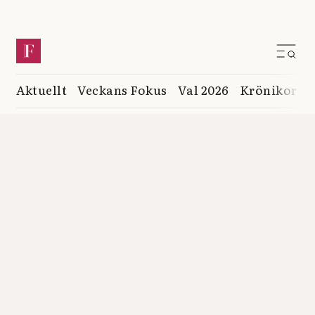
Aktuellt
Veckans Fokus
Val 2026
Krönikor
K