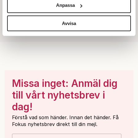
och annonserna till användarna, tillhandahålla funktioner
Anpassa
för sociala medier och analysera vår trafik. Vi
vidarebefordrar även sådana identifierare och annan
information från din enhet till de sociala medier och
Avvisa
annons- och analysföretag som vi samarbetar med.
Dessa kan i sin tur kombinera informationen med annan
information som du har tillhandahållit eller som de har
samlat in när du har använt deras tjänster.
Om du vill läsa mer om hur vi hanterar personuppgifter
kan du göra det
här
.
Missa inget: Anmäl dig
till vårt nyhetsbrev i
dag!
Förstå vad som händer. Innan det händer. Få
Fokus nyhetsbrev direkt till din mejl.