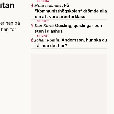
KRÖNIKA
utan
4.
Nina Lekander:
På
”Kommunisthögskolan” drömde alla
om att vara arbetarklass
STICKET
ser han på
5.
Dan Korn:
Quisling, quislingar och
 han för
sten i glashus
STICKET
6.
Johan Romin:
Andersson, hur ska du
få ihop det här?