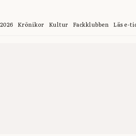
 2026
Krönikor
Kultur
Fackklubben
Läs e-t