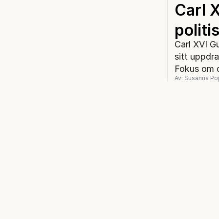
Carl 
politi
Carl XVI G
sitt uppdra
Fokus om d
Av: Susanna P