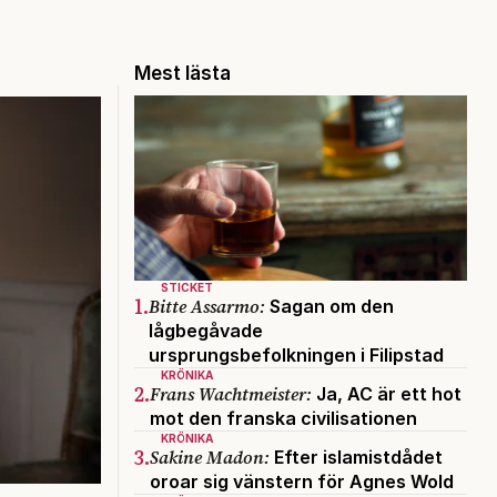
Mest lästa
STICKET
1.
Bitte Assarmo:
Sagan om den
lågbegåvade
ursprungsbefolkningen i Filipstad
KRÖNIKA
2.
Frans Wachtmeister:
Ja, AC är ett hot
mot den franska civilisationen
KRÖNIKA
3.
Sakine Madon:
Efter islamistdådet
oroar sig vänstern för Agnes Wold