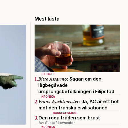
Mest lästa
STICKET
1.
Bitte Assarmo:
Sagan om den
lågbegåvade
ursprungsbefolkningen i Filipstad
KRÖNIKA
2.
Frans Wachtmeister:
Ja, AC är ett hot
mot den franska civilisationen
BOKRECENSION
3.
Den röda tråden som brast
Av: Gustaf Lewander
KRÖNIKA