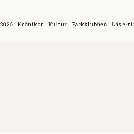
 2026
Krönikor
Kultur
Fackklubben
Läs e-t