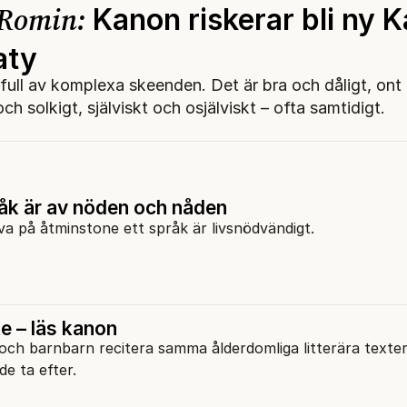
 Romin:
Kanon riskerar bli ny K
aty
 full av komplexa skeenden. Det är bra och dåligt, ont
ch solkigt, själviskt och osjälviskt – ofta samtidigt.
åk är av nöden och nåden
va på åtminstone ett språk är livsnödvändigt.
e – läs kanon
och barnbarn recitera samma ålderdomliga litterära texter 
e ta efter.