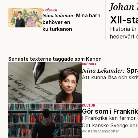
Johan
KRÖNIKA
Nina Solomin:
Mina barn
XII-st
behöver en
Historia är
kulturkanon
hedervärt o
Senaste texterna taggade som Kanon
KRÖNIKA
Nina Lekander:
Spr
Att kunna läsa och skri
KULTUR
Gör som i Frankrik
I Frankrike kan farmor 
Det kanske Sverige bord
Av: Karin Stensdotter