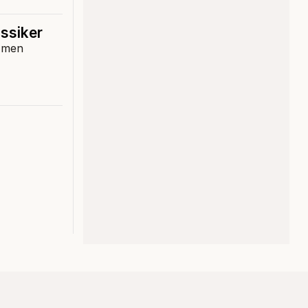
assiker
, men