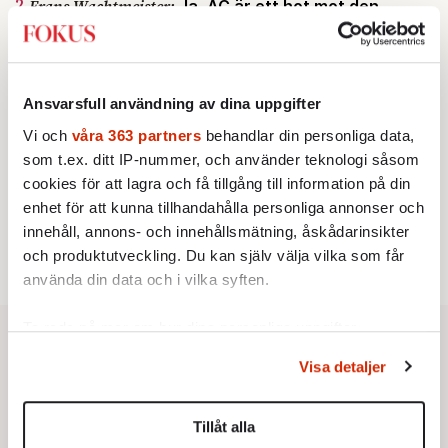
2.
Frans Wachtmeister:
Ja, AC är ett hot mot den
franska civilisationen
KRÖNIKA
3.
Sakine Madon:
Efter islamistdådet oroar sig
vänstern för Agnes Wold
Ansvarsfull användning av dina uppgifter
KRÖNIKA
4.
Nina Lekander:
På ”Kommunisthögskolan” drömde
Vi och
våra 363 partners
behandlar din personliga data,
alla om att vara arbetarklass
som t.ex. ditt IP-nummer, och använder teknologi såsom
STICKET
5.
Dan Korn:
Quisling, quislingar och sten i glashus
cookies för att lagra och få tillgång till information på din
STICKET
6.
enhet för att kunna tillhandahålla personliga annonser och
Johan Romin:
Andersson, hur ska du få ihop det
innehåll, annons- och innehållsmätning, åskådarinsikter
här?
och produktutveckling. Du kan själv välja vilka som får
använda din data och i vilka syften.
Ta reda på mer om hur dina personliga uppgifter
behandlas och ställ in dina preferenser i
detaljsektionen
.
Visa detaljer
Du kan ändra eller dra tillbaka ditt samtycke när som
helst från cookie-förklaringen.
Tillåt alla
Vi använder enhetsidentifierare för att anpassa innehållet