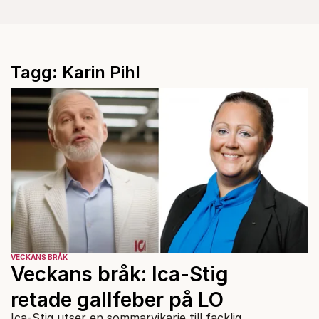
Tagg: Karin Pihl
VECKANS BRÅK
Veckans bråk: Ica-Stig
retade gallfeber på LO
Ica-Stig utser en sommarvikarie till facklig