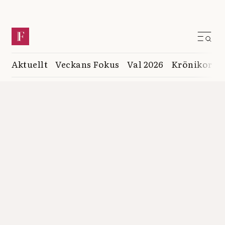
Aktuellt
Veckans Fokus
Val 2026
Krönikor
K