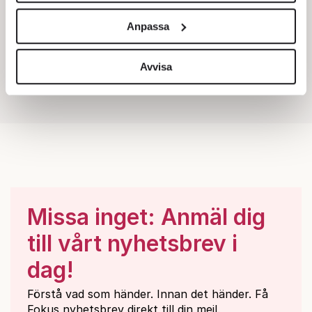
och annonserna till användarna, tillhandahålla funktioner
Anpassa
för sociala medier och analysera vår trafik. Vi
vidarebefordrar även sådana identifierare och annan
information från din enhet till de sociala medier och
Avvisa
annons- och analysföretag som vi samarbetar med.
Dessa kan i sin tur kombinera informationen med annan
information som du har tillhandahållit eller som de har
samlat in när du har använt deras tjänster.
Om du vill läsa mer om hur vi hanterar personuppgifter
kan du göra det
här
.
Missa inget: Anmäl dig
till vårt nyhetsbrev i
dag!
Förstå vad som händer. Innan det händer. Få
Fokus nyhetsbrev direkt till din mejl.