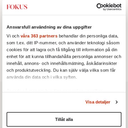
Av: Gustaf Lewander
KRÖNIKA
3.
Frans Wachtmeister:
Ja, AC är ett hot mot den
franska civilisationen
KRÖNIKA
Ansvarsfull användning av dina uppgifter
4.
Nina Lekander:
På ”Kommunisthögskolan” drömde
alla om att vara arbetarklass
Vi och
våra 363 partners
behandlar din personliga data,
KRÖNIKA
som t.ex. ditt IP-nummer, och använder teknologi såsom
5.
Sakine Madon:
Efter islamistdådet oroar sig
cookies för att lagra och få tillgång till information på din
vänstern för Agnes Wold
enhet för att kunna tillhandahålla personliga annonser och
STICKET
6.
Dan Korn:
Quisling, quislingar och sten i glashus
innehåll, annons- och innehållsmätning, åskådarinsikter
och produktutveckling. Du kan själv välja vilka som får
använda din data och i vilka syften.
Ta reda på mer om hur dina personliga uppgifter
behandlas och ställ in dina preferenser i
detaljsektionen
.
Visa detaljer
Du kan ändra eller dra tillbaka ditt samtycke när som
helst från cookie-förklaringen.
Tillåt alla
Vi använder enhetsidentifierare för att anpassa innehållet