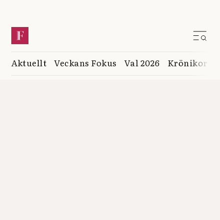
Aktuellt
Veckans Fokus
Val 2026
Krönikor
K