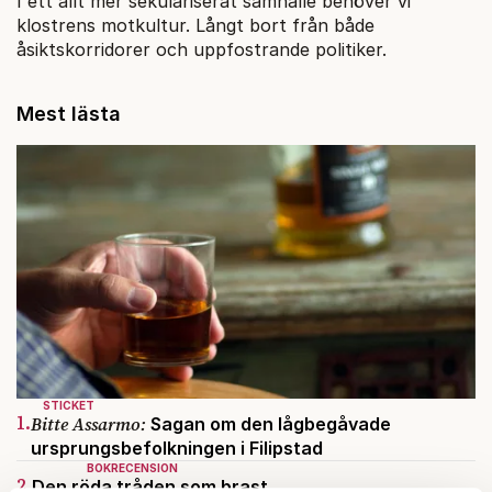
I ett allt mer sekulariserat samhälle behöver vi
klostrens motkultur. Långt bort från både
åsiktskorridorer och uppfostrande politiker.
Mest lästa
STICKET
1.
Bitte Assarmo:
Sagan om den lågbegåvade
ursprungsbefolkningen i Filipstad
BOKRECENSION
2.
Den röda tråden som brast