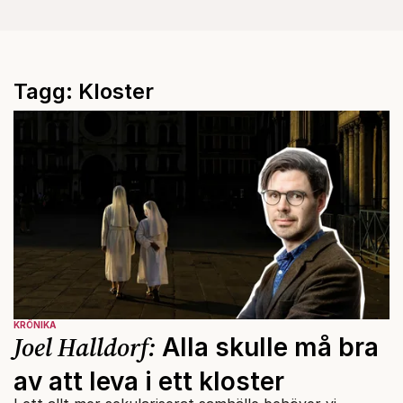
Tagg: Kloster
KRÖNIKA
Joel Halldorf:
Alla skulle må bra
av att leva i ett kloster