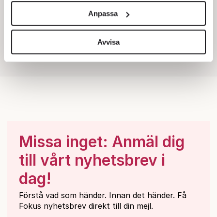
och annonserna till användarna, tillhandahålla funktioner
Anpassa
för sociala medier och analysera vår trafik. Vi
vidarebefordrar även sådana identifierare och annan
information från din enhet till de sociala medier och
Avvisa
annons- och analysföretag som vi samarbetar med.
Dessa kan i sin tur kombinera informationen med annan
information som du har tillhandahållit eller som de har
samlat in när du har använt deras tjänster.
Om du vill läsa mer om hur vi hanterar personuppgifter
kan du göra det
här
.
Missa inget: Anmäl dig
till vårt nyhetsbrev i
dag!
Förstå vad som händer. Innan det händer. Få
Fokus nyhetsbrev direkt till din mejl.