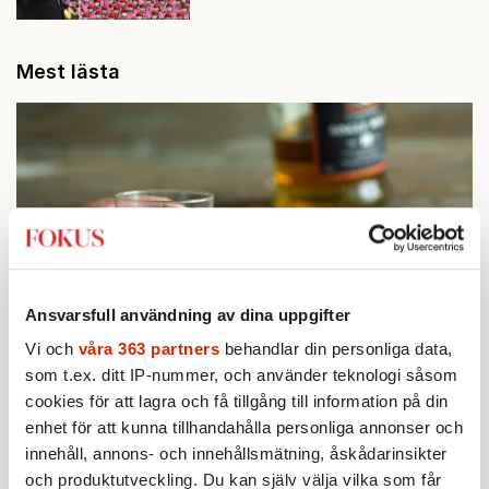
Mest lästa
Ansvarsfull användning av dina uppgifter
Vi och
våra 363 partners
behandlar din personliga data,
STICKET
1.
som t.ex. ditt IP-nummer, och använder teknologi såsom
Bitte Assarmo:
Sagan om den lågbegåvade
cookies för att lagra och få tillgång till information på din
ursprungsbefolkningen i Filipstad
KRÖNIKA
enhet för att kunna tillhandahålla personliga annonser och
2.
Sakine Madon:
Efter islamistdådet oroar sig
innehåll, annons- och innehållsmätning, åskådarinsikter
vänstern för Agnes Wold
och produktutveckling. Du kan själv välja vilka som får
STICKET