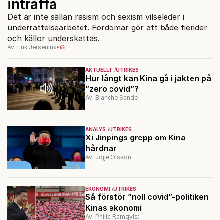
inträffa
Det är inte sällan rasism och sexism vilseleder i
underrättelsearbetet. Fördomar gör att både fiender
och källor underskattas.
Av: Erik Jersenius
•
AKTUELLT
UTRIKES
Hur långt kan Kina gå i jakten på
”zero covid”?
Av: Blanche Sande
ANALYS
UTRIKES
Xi Jinpings grepp om Kina
hårdnar
Av: Jojje Olsson
EKONOMI
UTRIKES
Så förstör ”noll covid”-politiken
Kinas ekonomi
Av: Philip Ramqvist