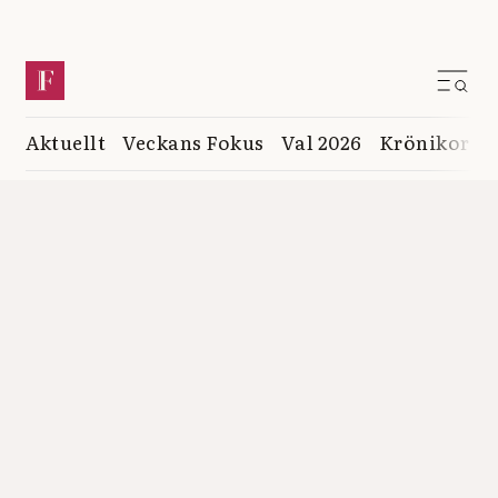
Aktuellt
Veckans Fokus
Val 2026
Krönikor
K