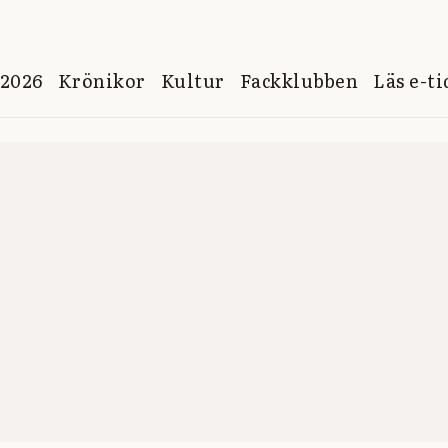
 2026
Krönikor
Kultur
Fackklubben
Läs e-t