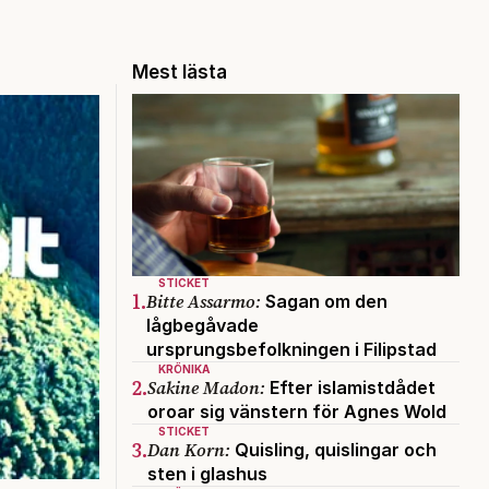
Mest lästa
STICKET
1.
Bitte Assarmo:
Sagan om den
lågbegåvade
ursprungsbefolkningen i Filipstad
KRÖNIKA
2.
Sakine Madon:
Efter islamistdådet
oroar sig vänstern för Agnes Wold
STICKET
3.
Dan Korn:
Quisling, quislingar och
sten i glashus