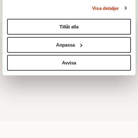
Dan Korn:
Quisling, quislingar och sten i glashus
behandlas och ställ in dina preferenser i
detaljsektionen
.
Visa detaljer
Du kan ändra eller dra tillbaka ditt samtycke när som
helst från cookie-förklaringen.
Tillåt alla
Vi använder enhetsidentifierare för att anpassa innehållet
och annonserna till användarna, tillhandahålla funktioner
Anpassa
för sociala medier och analysera vår trafik. Vi
vidarebefordrar även sådana identifierare och annan
information från din enhet till de sociala medier och
Avvisa
annons- och analysföretag som vi samarbetar med.
Dessa kan i sin tur kombinera informationen med annan
information som du har tillhandahållit eller som de har
samlat in när du har använt deras tjänster.
Om du vill läsa mer om hur vi hanterar personuppgifter
kan du göra det
här
.