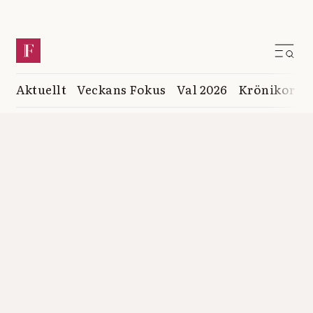
Aktuellt
Veckans Fokus
Val 2026
Krönikor
K