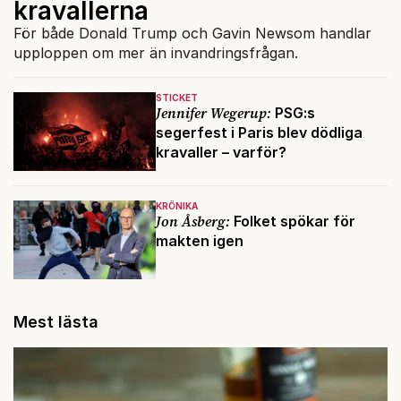
kravallerna
För både Donald Trump och Gavin Newsom handlar
upploppen om mer än invandringsfrågan.
STICKET
Jennifer Wegerup:
PSG:s
segerfest i Paris blev dödliga
kravaller – varför?
KRÖNIKA
Jon Åsberg:
Folket spökar för
makten igen
Mest lästa