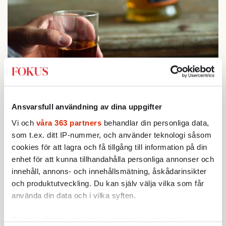
STICKET
1.
Bitte Assarmo:
Sagan om den lågbegåvade
Ansvarsfull användning av dina uppgifter
ursprungsbefolkningen i Filipstad
KRÖNIKA
Vi och
våra 363 partners
behandlar din personliga data,
2.
Sakine Madon:
Efter islamistdådet oroar sig
som t.ex. ditt IP-nummer, och använder teknologi såsom
vänstern för Agnes Wold
cookies för att lagra och få tillgång till information på din
UTRIKES
3.
Därför liknar Putin både tsaren och Stalin
enhet för att kunna tillhandahålla personliga annonser och
Av: Bengt Jangfeldt
innehåll, annons- och innehållsmätning, åskådarinsikter
KRÖNIKA
4.
Johan Hakelius:
DN-rubriken visar vad som sägs
och produktutveckling. Du kan själv välja vilka som får
mellan raderna
använda din data och i vilka syften.
STICKET
5.
Johan Romin:
Varför ställs aldrig dessa frågor?
Ta reda på mer om hur dina personliga uppgifter
STICKET
6.