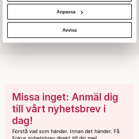
och annonserna till användarna, tillhandahålla funktioner
Anpassa
för sociala medier och analysera vår trafik. Vi
vidarebefordrar även sådana identifierare och annan
information från din enhet till de sociala medier och
Avvisa
annons- och analysföretag som vi samarbetar med.
Dessa kan i sin tur kombinera informationen med annan
information som du har tillhandahållit eller som de har
samlat in när du har använt deras tjänster.
Om du vill läsa mer om hur vi hanterar personuppgifter
kan du göra det
här
.
Missa inget: Anmäl dig
till vårt nyhetsbrev i
dag!
Förstå vad som händer. Innan det händer. Få
Fokus nyhetsbrev direkt till din mejl.