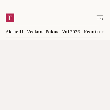
Aktuellt
Veckans Fokus
Val 2026
Krönikor
K