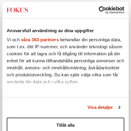
Av: Susanne Gäre
KRÖNIKA
3.
Johan Hakelius:
DN-rubriken visar vad som sägs
mellan raderna
KRÖNIKA
4.
Nina Lekander:
På ”Kommunisthögskolan” drömde
Ansvarsfull användning av dina uppgifter
alla om att vara arbetarklass
Vi och
våra 363 partners
behandlar din personliga data,
KRÖNIKA
5.
Frans Wachtmeister:
Ja, AC är ett hot mot den
som t.ex. ditt IP-nummer, och använder teknologi såsom
franska civilisationen
cookies för att lagra och få tillgång till information på din
STICKET
6.
enhet för att kunna tillhandahålla personliga annonser och
Bitte Assarmo:
Sagan om den lågbegåvade
innehåll, annons- och innehållsmätning, åskådarinsikter
ursprungsbefolkningen i Filipstad
och produktutveckling. Du kan själv välja vilka som får
använda din data och i vilka syften.
Ta reda på mer om hur dina personliga uppgifter
behandlas och ställ in dina preferenser i
detaljsektionen
.
Visa detaljer
Du kan ändra eller dra tillbaka ditt samtycke när som
helst från cookie-förklaringen.
Tillåt alla
Vi använder enhetsidentifierare för att anpassa innehållet