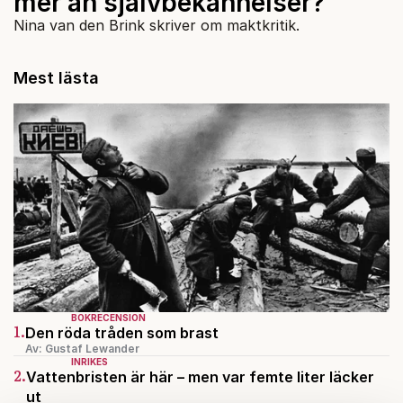
mer än självbekännelser?
Nina van den Brink skriver om maktkritik.
Mest lästa
BOKRECENSION
1.
Den röda tråden som brast
Av: Gustaf Lewander
INRIKES
2.
Vattenbristen är här – men var femte liter läcker
ut