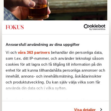
STICKET
1.
Bitte Assarmo:
Sagan om den lågbegåvade
ursprungsbefolkningen i Filipstad
KRÖNIKA
Ansvarsfull användning av dina uppgifter
2.
Sakine Madon:
Efter islamistdådet oroar sig
vänstern för Agnes Wold
Vi och
våra 363 partners
behandlar din personliga data,
KRÖNIKA
som t.ex. ditt IP-nummer, och använder teknologi såsom
3.
Frans Wachtmeister:
Ja, AC är ett hot mot den
cookies för att lagra och få tillgång till information på din
franska civilisationen
enhet för att kunna tillhandahålla personliga annonser och
STICKET
4.
Dan Korn:
Quisling, quislingar och sten i glashus
innehåll, annons- och innehållsmätning, åskådarinsikter
UTRIKES
och produktutveckling. Du kan själv välja vilka som får
5.
Därför liknar Putin både tsaren och Stalin
använda din data och i vilka syften.
Av: Bengt Jangfeldt
STICKET
6.
Christoffer Jonsson:
Inte nu igen, Vänsterpartiet!
Ta reda på mer om hur dina personliga uppgifter
behandlas och ställ in dina preferenser i
detaljsektionen
.
Visa detaljer