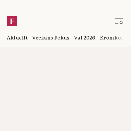
Aktuellt
Veckans Fokus
Val 2026
Krönikor
K