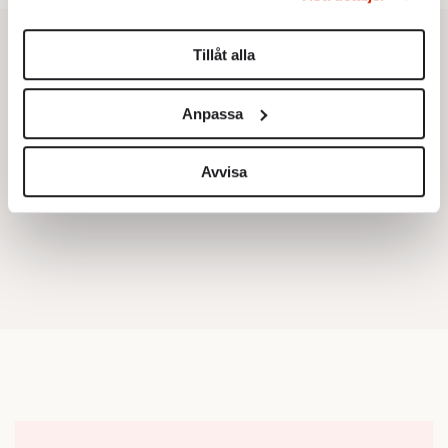
Du kan ändra eller dra tillbaka ditt samtycke när som
helst från cookie-förklaringen.
Tillåt alla
Vi använder enhetsidentifierare för att anpassa innehållet
och annonserna till användarna, tillhandahålla funktioner
Anpassa
för sociala medier och analysera vår trafik. Vi
vidarebefordrar även sådana identifierare och annan
information från din enhet till de sociala medier och
Avvisa
annons- och analysföretag som vi samarbetar med.
Dessa kan i sin tur kombinera informationen med annan
information som du har tillhandahållit eller som de har
samlat in när du har använt deras tjänster.
Om du vill läsa mer om hur vi hanterar personuppgifter
kan du göra det
här
.