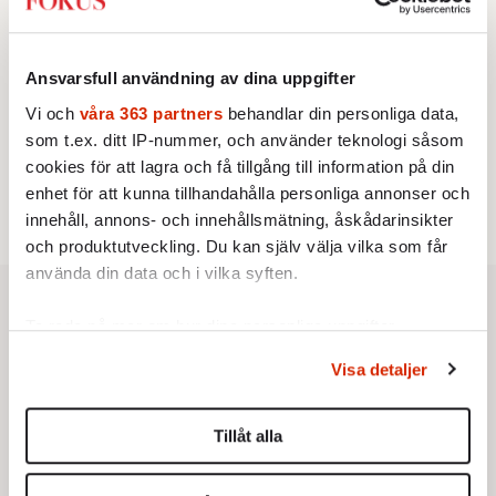
STICKET
3.
Dan Korn:
Quisling, quislingar och sten i glashus
UTRIKES
4.
Därför liknar Putin både tsaren och Stalin
Ansvarsfull användning av dina uppgifter
Av: Bengt Jangfeldt
KRÖNIKA
Vi och
våra 363 partners
behandlar din personliga data,
5.
Frans Wachtmeister:
Ja, AC är ett hot mot den
som t.ex. ditt IP-nummer, och använder teknologi såsom
franska civilisationen
cookies för att lagra och få tillgång till information på din
STICKET
6.
Johan Romin:
Varför ställs aldrig dessa frågor?
enhet för att kunna tillhandahålla personliga annonser och
innehåll, annons- och innehållsmätning, åskådarinsikter
och produktutveckling. Du kan själv välja vilka som får
använda din data och i vilka syften.
Ta reda på mer om hur dina personliga uppgifter
behandlas och ställ in dina preferenser i
detaljsektionen
.
Visa detaljer
Du kan ändra eller dra tillbaka ditt samtycke när som
helst från cookie-förklaringen.
Tillåt alla
Vi använder enhetsidentifierare för att anpassa innehållet
och annonserna till användarna, tillhandahålla funktioner