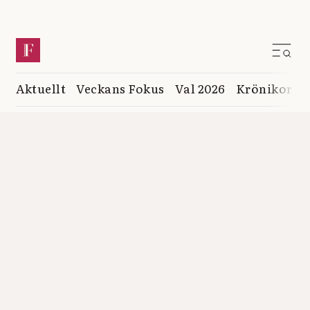
Aktuellt
Veckans Fokus
Val 2026
Krönikor
K