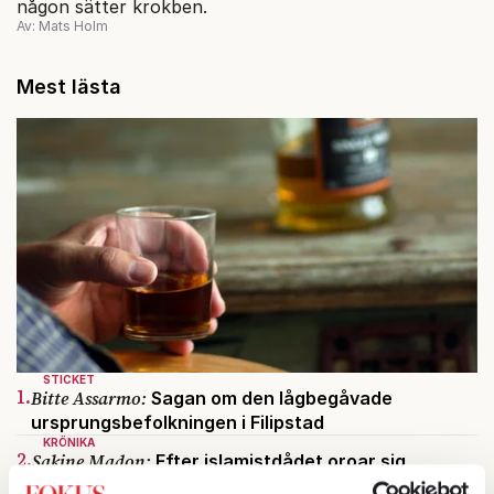
någon sätter krokben.
Av: Mats Holm
Mest lästa
STICKET
1.
Bitte Assarmo:
Sagan om den lågbegåvade
ursprungsbefolkningen i Filipstad
KRÖNIKA
2.
Sakine Madon:
Efter islamistdådet oroar sig
vänstern för Agnes Wold