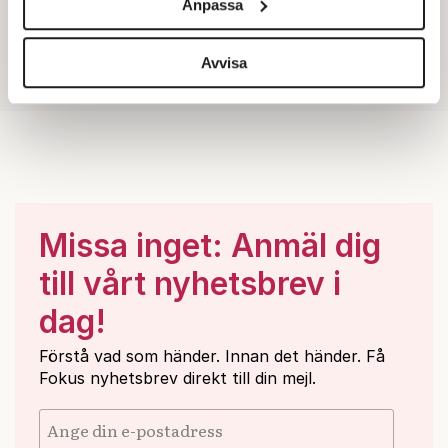
Anpassa
för sociala medier och analysera vår trafik. Vi
vidarebefordrar även sådana identifierare och annan
information från din enhet till de sociala medier och
Avvisa
annons- och analysföretag som vi samarbetar med.
Dessa kan i sin tur kombinera informationen med annan
information som du har tillhandahållit eller som de har
samlat in när du har använt deras tjänster.
Om du vill läsa mer om hur vi hanterar personuppgifter
kan du göra det
här
.
Missa inget: Anmäl dig
till vårt nyhetsbrev i
dag!
Förstå vad som händer. Innan det händer. Få
Fokus nyhetsbrev direkt till din mejl.