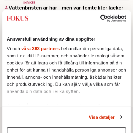
INRIKES
2.
Vattenbristen är här – men var femte liter läcker
ut
Av: Susanne Gäre
KRÖNIKA
3.
Nina Lekander:
På ”Kommunisthögskolan” drömde
alla om att vara arbetarklass
Ansvarsfull användning av dina uppgifter
KRÖNIKA
4.
Johan Hakelius:
DN-rubriken visar vad som sägs
Vi och
våra 363 partners
behandlar din personliga data,
mellan raderna
som t.ex. ditt IP-nummer, och använder teknologi såsom
KRÖNIKA
5.
Frans Wachtmeister:
Ja, AC är ett hot mot den
cookies för att lagra och få tillgång till information på din
franska civilisationen
enhet för att kunna tillhandahålla personliga annonser och
STICKET
innehåll, annons- och innehållsmätning, åskådarinsikter
6.
Bitte Assarmo:
Sagan om den lågbegåvade
och produktutveckling. Du kan själv välja vilka som får
ursprungsbefolkningen i Filipstad
använda din data och i vilka syften.
Ta reda på mer om hur dina personliga uppgifter
behandlas och ställ in dina preferenser i
detaljsektionen
.
Visa detaljer
Du kan ändra eller dra tillbaka ditt samtycke när som
helst från cookie-förklaringen.