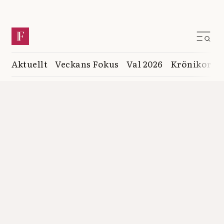
Aktuellt
Veckans Fokus
Val 2026
Krönikor
K