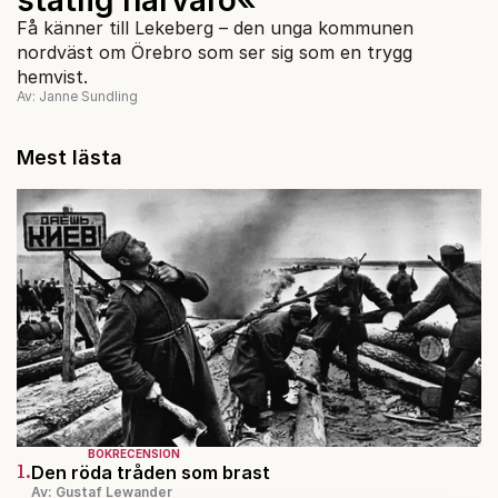
Få känner till Lekeberg – den unga kommunen
nordväst om Örebro som ser sig som en trygg
hemvist.
Av: Janne Sundling
Mest lästa
BOKRECENSION
1.
Den röda tråden som brast
Av: Gustaf Lewander