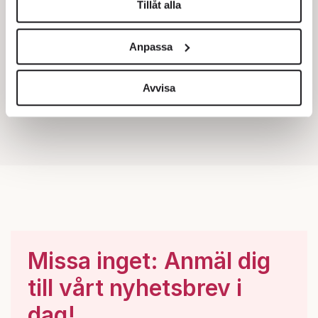
Tillåt alla
Vi använder enhetsidentifierare för att anpassa innehållet
och annonserna till användarna, tillhandahålla funktioner
Anpassa
för sociala medier och analysera vår trafik. Vi
vidarebefordrar även sådana identifierare och annan
information från din enhet till de sociala medier och
Avvisa
annons- och analysföretag som vi samarbetar med.
Dessa kan i sin tur kombinera informationen med annan
information som du har tillhandahållit eller som de har
samlat in när du har använt deras tjänster.
Om du vill läsa mer om hur vi hanterar personuppgifter
kan du göra det
här
.
Missa inget: Anmäl dig
till vårt nyhetsbrev i
dag!