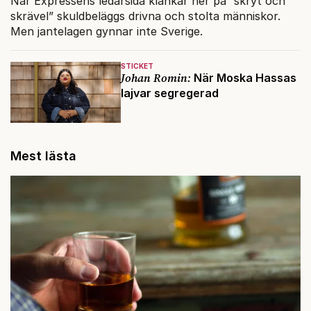
När Expressens ledarsida klankar ner på ”skryt och
skrävel” skuldbeläggs drivna och stolta människor.
Men jantelagen gynnar inte Sverige.
STICKET
Johan Romin:
När Moska Hassas
lajvar segregerad
Mest lästa