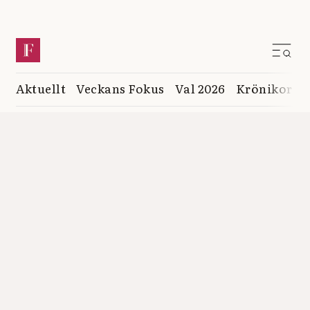
Aktuellt
Veckans Fokus
Val 2026
Krönikor
K