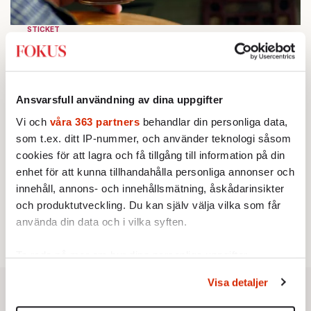
STICKET
1.
Bitte Assarmo:
Sagan om den lågbegåvade
ursprungsbefolkningen i Filipstad
KRÖNIKA
2.
Sakine Madon:
Efter islamistdådet oroar sig
vänstern för Agnes Wold
Ansvarsfull användning av dina uppgifter
STICKET
3.
Dan Korn:
Quisling, quislingar och sten i glashus
Vi och
våra 363 partners
behandlar din personliga data,
UTRIKES
som t.ex. ditt IP-nummer, och använder teknologi såsom
4.
Därför liknar Putin både tsaren och Stalin
cookies för att lagra och få tillgång till information på din
Av: Bengt Jangfeldt
STICKET
enhet för att kunna tillhandahålla personliga annonser och
5.
Johan Romin:
Varför ställs aldrig dessa frågor?
innehåll, annons- och innehållsmätning, åskådarinsikter
KRÖNIKA
6.
Johan Hakelius:
DN-rubriken visar vad som sägs
och produktutveckling. Du kan själv välja vilka som får
mellan raderna
använda din data och i vilka syften.
Ta reda på mer om hur dina personliga uppgifter
behandlas och ställ in dina preferenser i
detaljsektionen
.
Visa detaljer
Du kan ändra eller dra tillbaka ditt samtycke när som
helst från cookie-förklaringen.