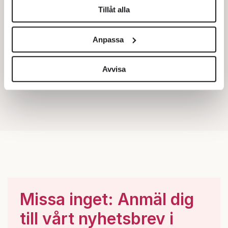
Tillåt alla
Vi använder enhetsidentifierare för att anpassa innehållet
och annonserna till användarna, tillhandahålla funktioner
Anpassa
för sociala medier och analysera vår trafik. Vi
vidarebefordrar även sådana identifierare och annan
information från din enhet till de sociala medier och
Avvisa
annons- och analysföretag som vi samarbetar med.
Dessa kan i sin tur kombinera informationen med annan
information som du har tillhandahållit eller som de har
samlat in när du har använt deras tjänster.
Om du vill läsa mer om hur vi hanterar personuppgifter
kan du göra det
här
.
Missa inget: Anmäl dig
till vårt nyhetsbrev i