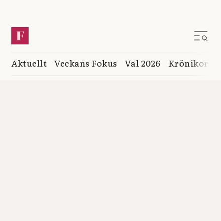
Aktuellt
Veckans Fokus
Val 2026
Krönikor
K