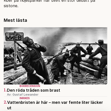
Köer på nöjesparker har blivit en stor debatt på
sistone.
Mest lästa
BOKRECENSION
1.
Den röda tråden som brast
Av: Gustaf Lewander
INRIKES
2.
Vattenbristen är här – men var femte liter läcker
ut