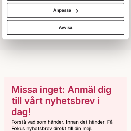
och annonserna till användarna, tillhandahålla funktioner
Anpassa
för sociala medier och analysera vår trafik. Vi
vidarebefordrar även sådana identifierare och annan
information från din enhet till de sociala medier och
Avvisa
annons- och analysföretag som vi samarbetar med.
Dessa kan i sin tur kombinera informationen med annan
information som du har tillhandahållit eller som de har
samlat in när du har använt deras tjänster.
Om du vill läsa mer om hur vi hanterar personuppgifter
kan du göra det
här
.
Missa inget: Anmäl dig
till vårt nyhetsbrev i
dag!
Förstå vad som händer. Innan det händer. Få
Fokus nyhetsbrev direkt till din mejl.