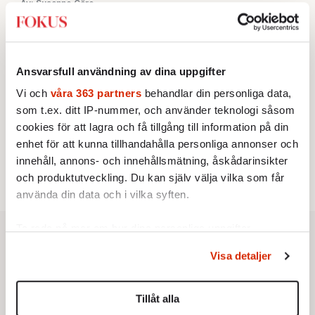
Av: Susanne Gäre
KRÖNIKA
3.
Johan Hakelius:
DN-rubriken visar vad som sägs
mellan raderna
KRÖNIKA
4.
Nina Lekander:
På ”Kommunisthögskolan” drömde
Ansvarsfull användning av dina uppgifter
alla om att vara arbetarklass
Vi och
våra 363 partners
behandlar din personliga data,
KRÖNIKA
5.
Frans Wachtmeister:
Ja, AC är ett hot mot den
som t.ex. ditt IP-nummer, och använder teknologi såsom
franska civilisationen
cookies för att lagra och få tillgång till information på din
STICKET
6.
enhet för att kunna tillhandahålla personliga annonser och
Bitte Assarmo:
Sagan om den lågbegåvade
ursprungsbefolkningen i Filipstad
innehåll, annons- och innehållsmätning, åskådarinsikter
och produktutveckling. Du kan själv välja vilka som får
använda din data och i vilka syften.
Ta reda på mer om hur dina personliga uppgifter
behandlas och ställ in dina preferenser i
detaljsektionen
.
Visa detaljer
Du kan ändra eller dra tillbaka ditt samtycke när som
helst från cookie-förklaringen.
Tillåt alla
Vi använder enhetsidentifierare för att anpassa innehållet