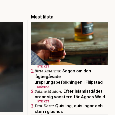
Mest lästa
STICKET
1.
Bitte Assarmo:
Sagan om den
lågbegåvade
ursprungsbefolkningen i Filipstad
KRÖNIKA
2.
Sakine Madon:
Efter islamistdådet
oroar sig vänstern för Agnes Wold
STICKET
3.
Dan Korn:
Quisling, quislingar och
sten i glashus