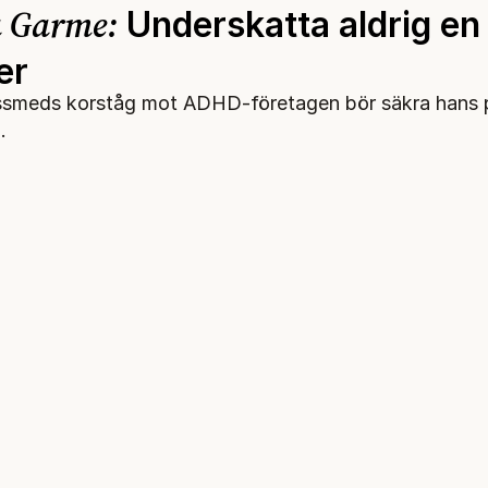
a Garme:
Underskatta aldrig en
er
smeds korståg mot ADHD-företagen bör säkra hans p
.