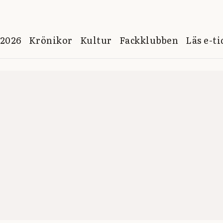
 2026
Krönikor
Kultur
Fackklubben
Läs e-t