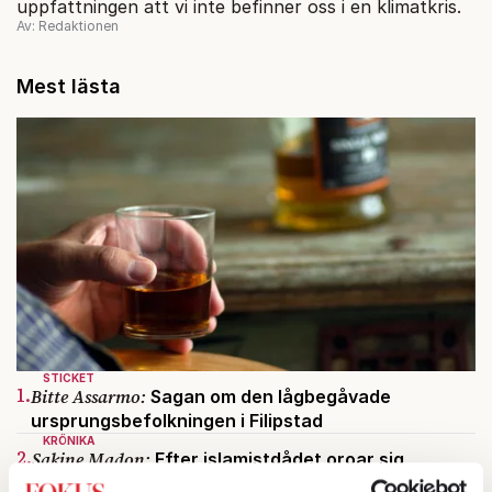
uppfattningen att vi inte befinner oss i en klimatkris.
Av: Redaktionen
Mest lästa
STICKET
1.
Bitte Assarmo:
Sagan om den lågbegåvade
ursprungsbefolkningen i Filipstad
KRÖNIKA
2.
Sakine Madon:
Efter islamistdådet oroar sig
vänstern för Agnes Wold