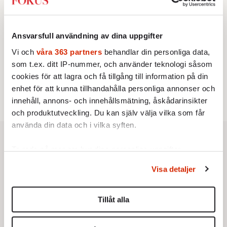
STICKET
3.
Dan Korn:
Quisling, quislingar och sten i glashus
UTRIKES
4.
Därför liknar Putin både tsaren och Stalin
Ansvarsfull användning av dina uppgifter
Av: Bengt Jangfeldt
STICKET
Vi och
våra 363 partners
behandlar din personliga data,
5.
Johan Romin:
Varför ställs aldrig dessa frågor?
som t.ex. ditt IP-nummer, och använder teknologi såsom
KRÖNIKA
6.
Johan Hakelius:
DN-rubriken visar vad som sägs
cookies för att lagra och få tillgång till information på din
mellan raderna
enhet för att kunna tillhandahålla personliga annonser och
innehåll, annons- och innehållsmätning, åskådarinsikter
och produktutveckling. Du kan själv välja vilka som får
använda din data och i vilka syften.
Ta reda på mer om hur dina personliga uppgifter
behandlas och ställ in dina preferenser i
detaljsektionen
.
Visa detaljer
Du kan ändra eller dra tillbaka ditt samtycke när som
helst från cookie-förklaringen.
Tillåt alla
Vi använder enhetsidentifierare för att anpassa innehållet
och annonserna till användarna, tillhandahålla funktioner