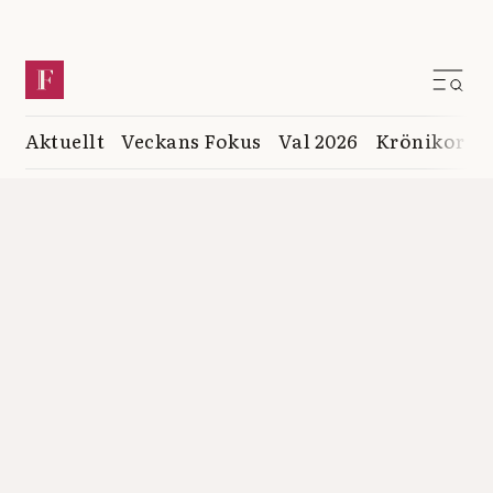
Aktuellt
Veckans Fokus
Val 2026
Krönikor
K