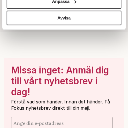
Anpassa
för sociala medier och analysera vår trafik. Vi
vidarebefordrar även sådana identifierare och annan
information från din enhet till de sociala medier och
Avvisa
annons- och analysföretag som vi samarbetar med.
Dessa kan i sin tur kombinera informationen med annan
information som du har tillhandahållit eller som de har
samlat in när du har använt deras tjänster.
Om du vill läsa mer om hur vi hanterar personuppgifter
kan du göra det
här
.
Missa inget: Anmäl dig
till vårt nyhetsbrev i
dag!
Förstå vad som händer. Innan det händer. Få
Fokus nyhetsbrev direkt till din mejl.