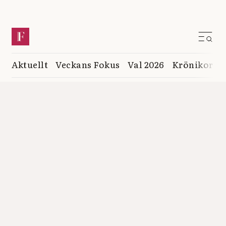
Aktuellt
Veckans Fokus
Val 2026
Krönikor
K