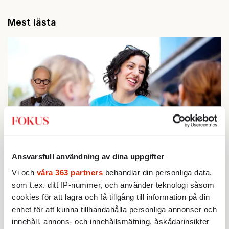
Mest lästa
Ansvarsfull användning av dina uppgifter
KRÖNIKA
1.
Johan Hakelius:
DN-rubriken visar vad som sägs
Vi och
våra 363 partners
behandlar din personliga data,
mellan raderna
som t.ex. ditt IP-nummer, och använder teknologi såsom
BOKRECENSION
2.
Den röda tråden som brast
cookies för att lagra och få tillgång till information på din
Av: Gustaf Lewander
enhet för att kunna tillhandahålla personliga annonser och
INRIKES
3.
Vattenbristen är här – men var femte liter läcker
innehåll, annons- och innehållsmätning, åskådarinsikter