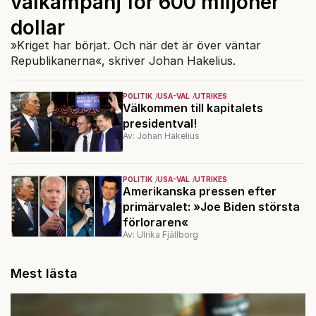
valkampanj för 600 miljoner
dollar
»Kriget har börjat. Och när det är över väntar
Republikanerna«, skriver Johan Hakelius.
POLITIK
USA-VAL
UTRIKES
Välkommen till kapitalets
presidentval!
Av: Johan Hakelius
POLITIK
USA-VAL
UTRIKES
Amerikanska pressen efter
primärvalet: »Joe Biden största
förloraren«
Av: Ulrika Fjällborg
Mest lästa