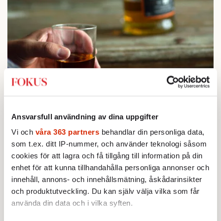
STICKET
1.
Bitte Assarmo:
Sagan om den lågbegåvade
Ansvarsfull användning av dina uppgifter
ursprungsbefolkningen i Filipstad
KRÖNIKA
Vi och
våra 363 partners
behandlar din personliga data,
2.
Frans Wachtmeister:
Ja, AC är ett hot mot den
som t.ex. ditt IP-nummer, och använder teknologi såsom
franska civilisationen
cookies för att lagra och få tillgång till information på din
BOKRECENSION
3.
Den röda tråden som brast
enhet för att kunna tillhandahålla personliga annonser och
Av: Gustaf Lewander
innehåll, annons- och innehållsmätning, åskådarinsikter
KRÖNIKA
4.
Nina Lekander:
På ”Kommunisthögskolan” drömde
och produktutveckling. Du kan själv välja vilka som får
alla om att vara arbetarklass
använda din data och i vilka syften.
KRÖNIKA
5.
Sakine Madon:
Efter islamistdådet oroar sig