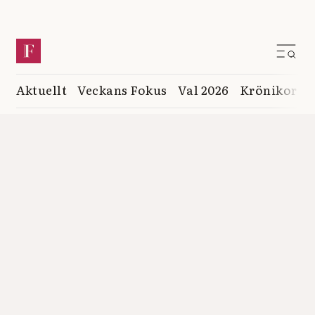
Aktuellt
Veckans Fokus
Val 2026
Krönikor
K