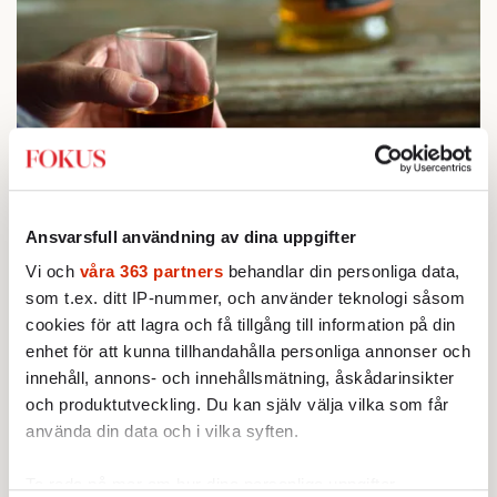
STICKET
1.
Bitte Assarmo:
Sagan om den lågbegåvade
Ansvarsfull användning av dina uppgifter
ursprungsbefolkningen i Filipstad
KRÖNIKA
Vi och
våra 363 partners
behandlar din personliga data,
2.
Sakine Madon:
Efter islamistdådet oroar sig
som t.ex. ditt IP-nummer, och använder teknologi såsom
vänstern för Agnes Wold
cookies för att lagra och få tillgång till information på din
STICKET
3.
Dan Korn:
Quisling, quislingar och sten i glashus
enhet för att kunna tillhandahålla personliga annonser och
KRÖNIKA
innehåll, annons- och innehållsmätning, åskådarinsikter
4.
Frans Wachtmeister:
Ja, AC är ett hot mot den
och produktutveckling. Du kan själv välja vilka som får
franska civilisationen
använda din data och i vilka syften.
UTRIKES
5.
Därför liknar Putin både tsaren och Stalin
Av: Bengt Jangfeldt
Ta reda på mer om hur dina personliga uppgifter
STICKET