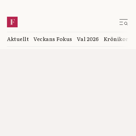
Aktuellt
Veckans Fokus
Val 2026
Krönikor
K