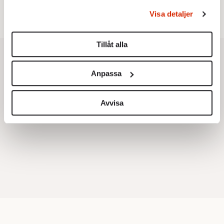
6.
Christoffer Jonsson:
Inte nu igen, Vänsterpartiet!
behandlas och ställ in dina preferenser i
detaljsektionen
.
Visa detaljer
Du kan ändra eller dra tillbaka ditt samtycke när som
helst från cookie-förklaringen.
Tillåt alla
Vi använder enhetsidentifierare för att anpassa innehållet
och annonserna till användarna, tillhandahålla funktioner
Anpassa
för sociala medier och analysera vår trafik. Vi
vidarebefordrar även sådana identifierare och annan
information från din enhet till de sociala medier och
Avvisa
annons- och analysföretag som vi samarbetar med.
Dessa kan i sin tur kombinera informationen med annan
information som du har tillhandahållit eller som de har
samlat in när du har använt deras tjänster.
Om du vill läsa mer om hur vi hanterar personuppgifter
kan du göra det
här
.