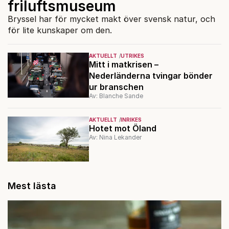
friluftsmuseum
Bryssel har för mycket makt över svensk natur, och
för lite kunskaper om den.
AKTUELLT
UTRIKES
Mitt i matkrisen –
Nederländerna tvingar bönder
ur branschen
Av: Blanche Sande
AKTUELLT
INRIKES
Hotet mot Öland
Av: Nina Lekander
Mest lästa