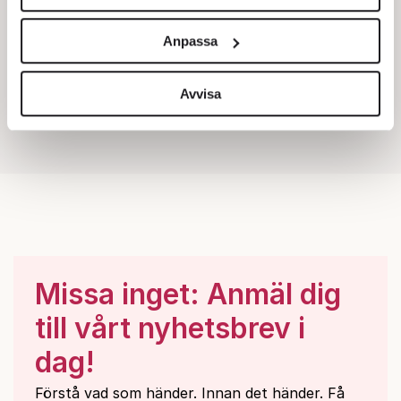
Vi använder enhetsidentifierare för att anpassa innehållet
och annonserna till användarna, tillhandahålla funktioner
Anpassa
för sociala medier och analysera vår trafik. Vi
vidarebefordrar även sådana identifierare och annan
information från din enhet till de sociala medier och
Avvisa
annons- och analysföretag som vi samarbetar med.
Dessa kan i sin tur kombinera informationen med annan
information som du har tillhandahållit eller som de har
samlat in när du har använt deras tjänster.
Om du vill läsa mer om hur vi hanterar personuppgifter
kan du göra det
här
.
Missa inget: Anmäl dig
till vårt nyhetsbrev i
dag!
Förstå vad som händer. Innan det händer. Få