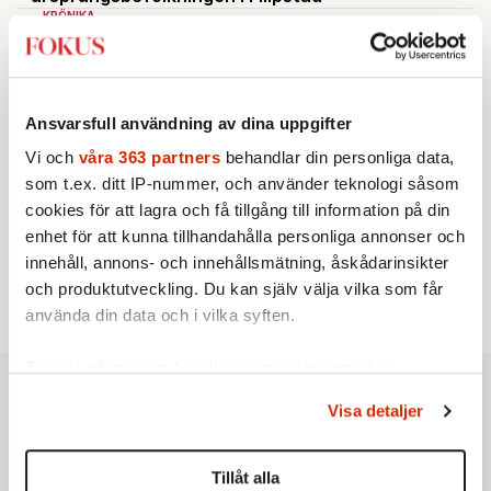
KRÖNIKA
2.
Frans Wachtmeister:
Ja, AC är ett hot mot den
franska civilisationen
BOKRECENSION
3.
Den röda tråden som brast
Av: Gustaf Lewander
Ansvarsfull användning av dina uppgifter
KRÖNIKA
4.
Nina Lekander:
På ”Kommunisthögskolan” drömde
Vi och
våra 363 partners
behandlar din personliga data,
alla om att vara arbetarklass
som t.ex. ditt IP-nummer, och använder teknologi såsom
KRÖNIKA
5.
cookies för att lagra och få tillgång till information på din
Sakine Madon:
Efter islamistdådet oroar sig
vänstern för Agnes Wold
enhet för att kunna tillhandahålla personliga annonser och
STICKET
innehåll, annons- och innehållsmätning, åskådarinsikter
6.
Dan Korn:
Quisling, quislingar och sten i glashus
och produktutveckling. Du kan själv välja vilka som får
använda din data och i vilka syften.
Ta reda på mer om hur dina personliga uppgifter
behandlas och ställ in dina preferenser i
detaljsektionen
.
Visa detaljer
Du kan ändra eller dra tillbaka ditt samtycke när som
helst från cookie-förklaringen.
Tillåt alla