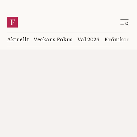
Aktuellt
Veckans Fokus
Val 2026
Krönikor
K