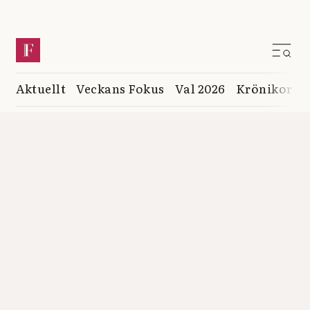
Aktuellt
Veckans Fokus
Val 2026
Krönikor
K