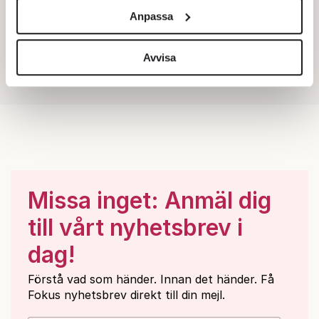
och annonserna till användarna, tillhandahålla funktioner
Anpassa
för sociala medier och analysera vår trafik. Vi
vidarebefordrar även sådana identifierare och annan
information från din enhet till de sociala medier och
Avvisa
annons- och analysföretag som vi samarbetar med.
Dessa kan i sin tur kombinera informationen med annan
information som du har tillhandahållit eller som de har
samlat in när du har använt deras tjänster.
Om du vill läsa mer om hur vi hanterar personuppgifter
kan du göra det
här
.
Missa inget: Anmäl dig
till vårt nyhetsbrev i
dag!
Förstå vad som händer. Innan det händer. Få
Fokus nyhetsbrev direkt till din mejl.