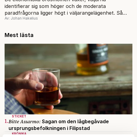
identifierar sig som höger och de moderata
paradfrågorna ligger högt i väljarangelägenhet. Så
Av: Johan Hakelius
varför lyfter det inte för Moderaterna?
Mest lästa
STICKET
1.
Bitte Assarmo:
Sagan om den lågbegåvade
ursprungsbefolkningen i Filipstad
KRÖNIKA