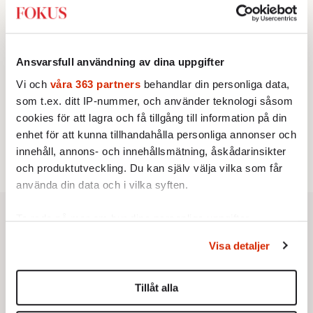
2.
Frans Wachtmeister:
Ja, AC är ett hot mot den
franska civilisationen
KRÖNIKA
3.
Sakine Madon:
Efter islamistdådet oroar sig
vänstern för Agnes Wold
Ansvarsfull användning av dina uppgifter
STICKET
4.
Dan Korn:
Quisling, quislingar och sten i glashus
Vi och
våra 363 partners
behandlar din personliga data,
UTRIKES
som t.ex. ditt IP-nummer, och använder teknologi såsom
5.
Därför liknar Putin både tsaren och Stalin
cookies för att lagra och få tillgång till information på din
Av: Bengt Jangfeldt
STICKET
enhet för att kunna tillhandahålla personliga annonser och
6.
Christoffer Jonsson:
Inte nu igen, Vänsterpartiet!
innehåll, annons- och innehållsmätning, åskådarinsikter
och produktutveckling. Du kan själv välja vilka som får
använda din data och i vilka syften.
Ta reda på mer om hur dina personliga uppgifter
behandlas och ställ in dina preferenser i
detaljsektionen
.
Visa detaljer
Du kan ändra eller dra tillbaka ditt samtycke när som
helst från cookie-förklaringen.
Tillåt alla
Vi använder enhetsidentifierare för att anpassa innehållet