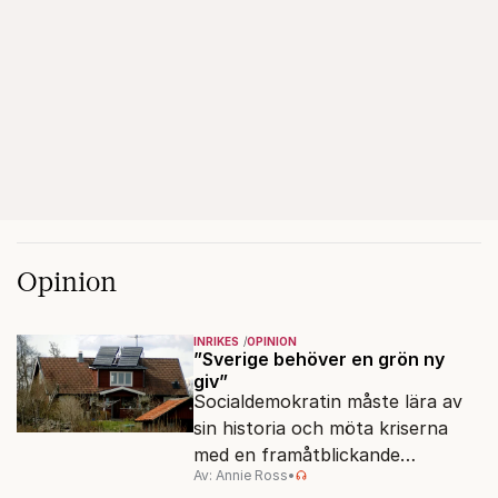
Opinion
INRIKES
OPINION
”Sverige behöver en grön ny
giv”
Socialdemokratin måste lära av
sin historia och möta kriserna
med en framåtblickande
Av: Annie Ross
•
strukturpolitik för att göra