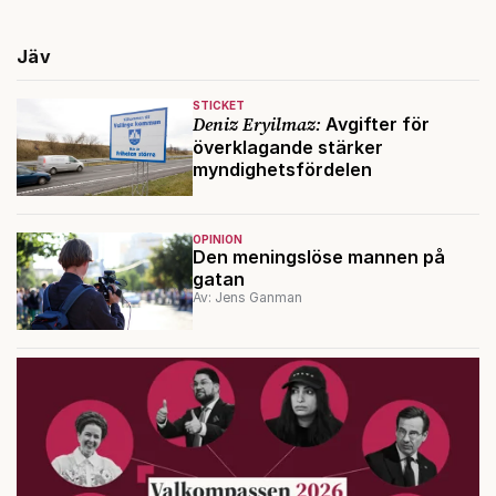
Jäv
STICKET
Deniz Eryilmaz:
Avgifter för
överklagande stärker
myndighetsfördelen
OPINION
Den meningslöse mannen på
gatan
Av: Jens Ganman