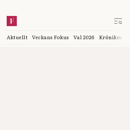
Aktuellt
Veckans Fokus
Val 2026
Krönikor
K