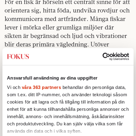
För en fisk är hörseln ett centralt sinne för att
orientera sig, hitta föda, undvika rovdjur och
kommunicera med artfränder. Många fiskar
lever i mörka eller grumliga miljöer där
sikten är begränsad och ljud och vibrationer
blir deras primära vägledning. Utöver
inneröron har fiskar ett sidolinjeorgan, en
slemfylld kanal längs kroppens sidor med
små sinnesceller som känner av vibrationer,
tryckförändringar och lågfrekventa ljud i
Ansvarsfull användning av dina uppgifter
vattnet vilket gör dem särskilt känsliga för
Vi och
våra 363 partners
behandlar din personliga data,
undervattensbuller. Konstruktionen av
som t.ex. ditt IP-nummer, och använder teknologi såsom
cookies för att lagra och få tillgång till information på din
havsbaserad vindkraft riskerar därför att ge
enhet för att kunna tillhandahålla personliga annonser och
negativa konsekvenser som sträcker sig
innehåll, annons- och innehållsmätning, åskådarinsikter
bortom individen till hela populationer och
och produktutveckling. Du kan själv välja vilka som får
bestånd.
använda din data och i vilka syften.