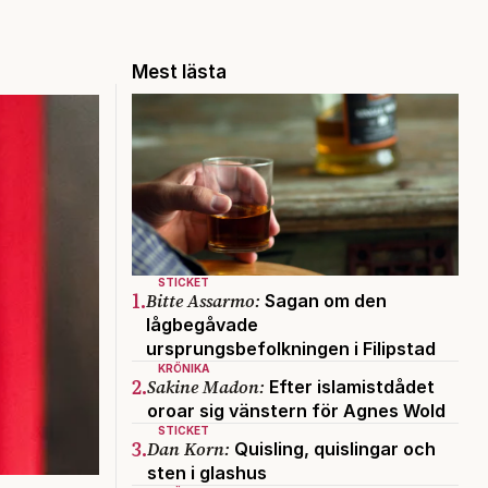
Mest lästa
STICKET
1.
Bitte Assarmo:
Sagan om den
lågbegåvade
ursprungsbefolkningen i Filipstad
KRÖNIKA
2.
Sakine Madon:
Efter islamistdådet
oroar sig vänstern för Agnes Wold
STICKET
3.
Dan Korn:
Quisling, quislingar och
sten i glashus