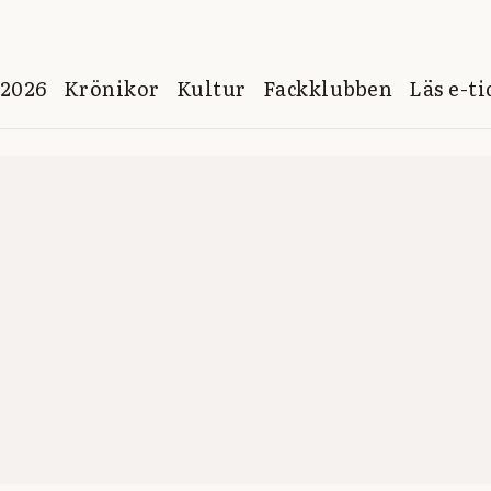
 2026
Krönikor
Kultur
Fackklubben
Läs e-t