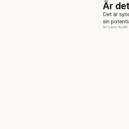
Är de
Det är synd
sin potentia
Av: Leon Nudel