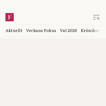
Aktuellt
Veckans Fokus
Val 2026
Krönikor
K