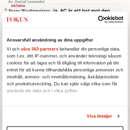
Av: Gustaf Lewander
KRÖNIKA
2.
Frans Wachtmeister:
Ja, AC är ett hot mot den
franska civilisationen
STICKET
3.
Bitte Assarmo:
Sagan om den lågbegåvade
ursprungsbefolkningen i Filipstad
KRÖNIKA
Ansvarsfull användning av dina uppgifter
4.
Nina Lekander:
På ”Kommunisthögskolan” drömde
Vi och
våra 363 partners
behandlar din personliga data,
alla om att vara arbetarklass
som t.ex. ditt IP-nummer, och använder teknologi såsom
INRIKES
5.
Vattenbristen är här – men var femte liter läcker
cookies för att lagra och få tillgång till information på din
ut
enhet för att kunna tillhandahålla personliga annonser och
Av: Susanne Gäre
innehåll, annons- och innehållsmätning, åskådarinsikter
KRÖNIKA
6.
Sakine Madon:
Efter islamistdådet oroar sig
och produktutveckling. Du kan själv välja vilka som får
vänstern för Agnes Wold
använda din data och i vilka syften.
Ta reda på mer om hur dina personliga uppgifter
behandlas och ställ in dina preferenser i
detaljsektionen
.
Visa detaljer
Du kan ändra eller dra tillbaka ditt samtycke när som
helst från cookie-förklaringen.