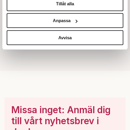
Tillåt alla
Vi använder enhetsidentifierare för att anpassa innehållet
och annonserna till användarna, tillhandahålla funktioner
Anpassa
för sociala medier och analysera vår trafik. Vi
vidarebefordrar även sådana identifierare och annan
information från din enhet till de sociala medier och
Avvisa
annons- och analysföretag som vi samarbetar med.
Dessa kan i sin tur kombinera informationen med annan
information som du har tillhandahållit eller som de har
samlat in när du har använt deras tjänster.
Om du vill läsa mer om hur vi hanterar personuppgifter
kan du göra det
här
.
Missa inget: Anmäl dig
till vårt nyhetsbrev i