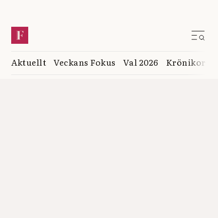
Aktuellt
Veckans Fokus
Val 2026
Krönikor
K