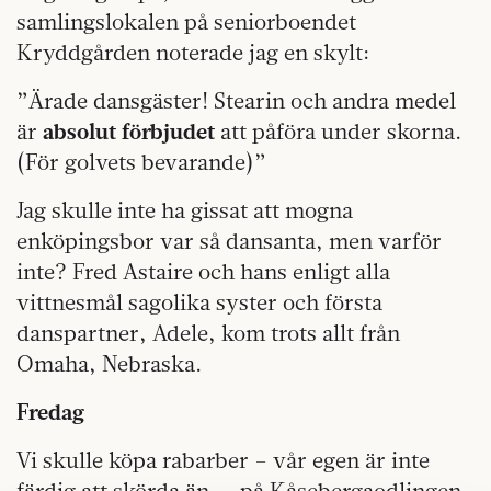
samlingslokalen på seniorboendet
Kryddgården noterade jag en skylt:
”Ärade dansgäster! Stearin och andra medel
är
absolut förbjudet
att påföra under skorna.
(För golvets bevarande)”
Jag skulle inte ha gissat att mogna
enköpingsbor var så dansanta, men varför
inte? Fred Astaire och hans enligt alla
vittnesmål sagolika syster och första
danspartner, Adele, kom trots allt från
Omaha, Nebraska.
Fredag
Vi skulle köpa rabarber – vår egen är inte
färdig att skörda än — på Kåsebergaodlingen,