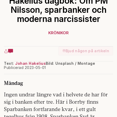
Hakelius dagbok: Om PM
Nilsson, sparbanker och
moderna narcissister
KRÖNIKOR
Bjud någon på artikeln
Text:
Johan Hakelius
Bild: Unsplash / Montage
Publicerad 2023-05-01
Måndag
Ingen undrar längre vad i helvete de har för
sig i banken efter tre. Här i Borrby finns
Sparbanken fortfarande kvar, i ett gult
tegelhus från 1908. Sparbanken Syd är