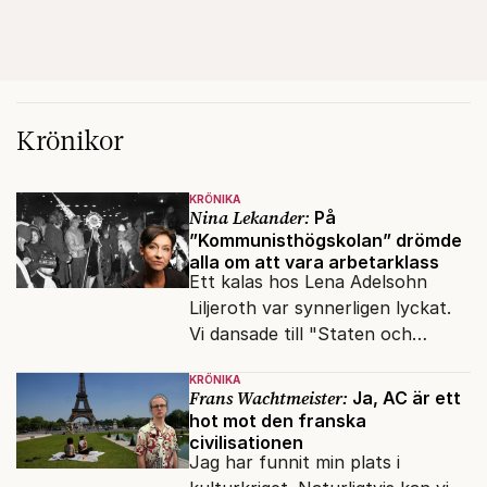
Krönikor
KRÖNIKA
Nina Lekander:
På
”Kommunisthögskolan” drömde
alla om att vara arbetarklass
Ett kalas hos Lena Adelsohn
Liljeroth var synnerligen lyckat.
Vi dansade till "Staten och
kapitalet", Ebba Gröns version.
KRÖNIKA
Frans Wachtmeister:
Ja, AC är ett
hot mot den franska
civilisationen
Jag har funnit min plats i