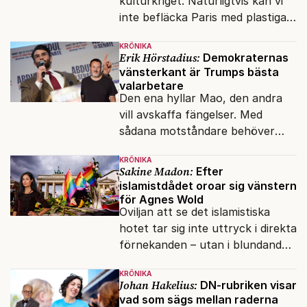
kulturkriget. Naturligtvis kan vi
inte befläcka Paris med plastiga
klossar från Panasonic.
KRÖNIKA
Erik Hörstadius:
Demokraternas
vänsterkant är Trumps bästa
valarbetare
Den ena hyllar Mao, den andra
vill avskaffa fängelser. Med
sådana motståndare behöver
presidenten knappt några
KRÖNIKA
vänner.
Sakine Madon:
Efter
islamistdådet oroar sig vänstern
för Agnes Wold
Oviljan att se det islamistiska
hotet tar sig inte uttryck i direkta
förnekanden – utan i blundandet
och den återkommande
KRÖNIKA
fokusförflyttningen.
Johan Hakelius:
DN-rubriken visar
vad som sägs mellan raderna