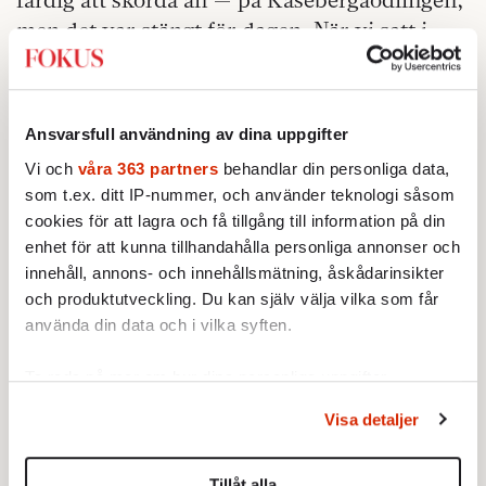
men det var stängt för dagen. När vi satt i
bilen och begrundade vårt öde — vi kom
fram till att det antagligen bestod i att besöka
ICA i Borrby — fick vi se en hare i slagsmål
Ansvarsfull användning av dina uppgifter
med en skata. Skatan dök retsamt mot haren,
Vi och
våra 363 partners
behandlar din personliga data,
som hoppade och jagade den, men aldrig
som t.ex. ditt IP-nummer, och använder teknologi såsom
riktigt var i närheten.
cookies för att lagra och få tillgång till information på din
enhet för att kunna tillhandahålla personliga annonser och
Den enda förklaring jag kunde tänka mig,
innehåll, annons- och innehållsmätning, åskådarinsikter
med tanke på säsongen, var att skatan
och produktutveckling. Du kan själv välja vilka som får
försökte komma åt harungarna. En snabb
använda din data och i vilka syften.
detektivinsats på Wikipedia bekräftade dels
Ta reda på mer om hur dina personliga uppgifter
att harungar föds redan i april i södra
behandlas och ställ in dina preferenser i
detaljsektionen
.
Sverige, dels att skator är allätare, som vid
Visa detaljer
Du kan ändra eller dra tillbaka ditt samtycke när som
sidan av larver, daggmask, spindlar och
helst från cookie-förklaringen.
sniglar gärna äter ”små ryggradsdjur upp till
Tillåt alla