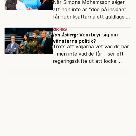
När Simona Mohamsson säger
att hon inte är "död på insidan"
får rubriksättarna ett guldläge.
Med små signaler blinkar man i
KRÖNIKA
moraliskt samförstånd till
Jon Åsberg:
Vem bryr sig om
läsarna.
vänsterns politik?
Trots att väljarna vet vad de har
– men inte vad de får – ser ett
regeringsskifte ut att locka.
Varför?