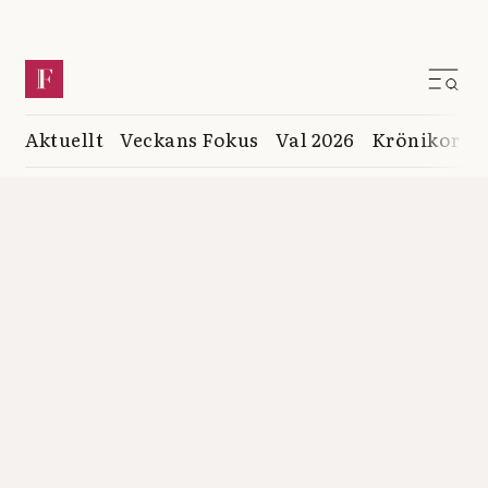
Aktuellt
Veckans Fokus
Val 2026
Krönikor
K