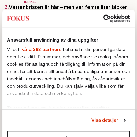
INRIKES
2.
Vattenbristen är här – men var femte liter läcker
ut
Av: Susanne Gäre
KRÖNIKA
3.
Frans Wachtmeister:
Ja, AC är ett hot mot den
franska civilisationen
Ansvarsfull användning av dina uppgifter
KRÖNIKA
4.
Nina Lekander:
På ”Kommunisthögskolan” drömde
Vi och
våra 363 partners
behandlar din personliga data,
alla om att vara arbetarklass
som t.ex. ditt IP-nummer, och använder teknologi såsom
STICKET
5.
Bitte Assarmo:
Sagan om den lågbegåvade
cookies för att lagra och få tillgång till information på din
ursprungsbefolkningen i Filipstad
enhet för att kunna tillhandahålla personliga annonser och
KRÖNIKA
innehåll, annons- och innehållsmätning, åskådarinsikter
6.
Sakine Madon:
Efter islamistdådet oroar sig
och produktutveckling. Du kan själv välja vilka som får
vänstern för Agnes Wold
använda din data och i vilka syften.
Ta reda på mer om hur dina personliga uppgifter
behandlas och ställ in dina preferenser i
detaljsektionen
.
Visa detaljer
Du kan ändra eller dra tillbaka ditt samtycke när som
helst från cookie-förklaringen.