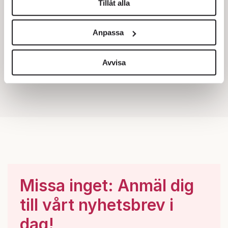
Tillåt alla
Vi använder enhetsidentifierare för att anpassa innehållet
och annonserna till användarna, tillhandahålla funktioner
Anpassa
för sociala medier och analysera vår trafik. Vi
vidarebefordrar även sådana identifierare och annan
information från din enhet till de sociala medier och
Avvisa
annons- och analysföretag som vi samarbetar med.
Dessa kan i sin tur kombinera informationen med annan
information som du har tillhandahållit eller som de har
samlat in när du har använt deras tjänster.
Om du vill läsa mer om hur vi hanterar personuppgifter
kan du göra det
här
.
Missa inget: Anmäl dig
till vårt nyhetsbrev i
dag!