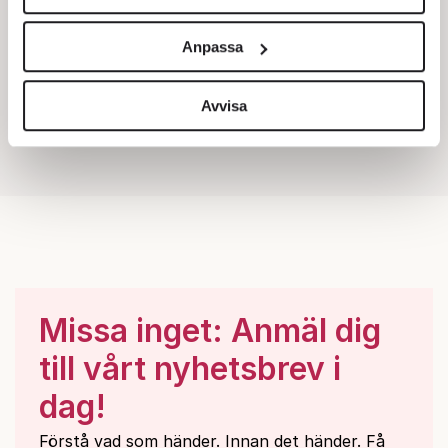
Vi använder enhetsidentifierare för att anpassa innehållet
och annonserna till användarna, tillhandahålla funktioner
Anpassa
för sociala medier och analysera vår trafik. Vi
vidarebefordrar även sådana identifierare och annan
information från din enhet till de sociala medier och
Avvisa
annons- och analysföretag som vi samarbetar med.
Dessa kan i sin tur kombinera informationen med annan
information som du har tillhandahållit eller som de har
samlat in när du har använt deras tjänster.
Om du vill läsa mer om hur vi hanterar personuppgifter
kan du göra det
här
.
Missa inget: Anmäl dig
till vårt nyhetsbrev i
dag!
Förstå vad som händer. Innan det händer. Få