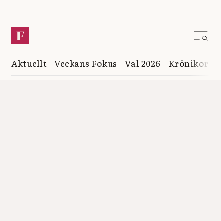
Aktuellt
Veckans Fokus
Val 2026
Krönikor
K