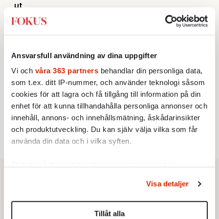
ut
Av: Susanne Gäre
KRÖNIKA
3.
Frans Wachtmeister:
Ja, AC är ett hot mot den
franska civilisationen
KRÖNIKA
4.
Ansvarsfull användning av dina uppgifter
Nina Lekander:
På ”Kommunisthögskolan” drömde
alla om att vara arbetarklass
Vi och
våra 363 partners
behandlar din personliga data,
STICKET
5.
som t.ex. ditt IP-nummer, och använder teknologi såsom
Bitte Assarmo:
Sagan om den lågbegåvade
cookies för att lagra och få tillgång till information på din
ursprungsbefolkningen i Filipstad
KRÖNIKA
enhet för att kunna tillhandahålla personliga annonser och
6.
Sakine Madon:
Efter islamistdådet oroar sig
innehåll, annons- och innehållsmätning, åskådarinsikter
vänstern för Agnes Wold
och produktutveckling. Du kan själv välja vilka som får
använda din data och i vilka syften.
Ta reda på mer om hur dina personliga uppgifter
behandlas och ställ in dina preferenser i
detaljsektionen
.
Visa detaljer
Du kan ändra eller dra tillbaka ditt samtycke när som
helst från cookie-förklaringen.
Tillåt alla