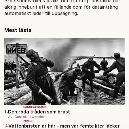
Arbetsdomstolens praxis om offentligt anställda har
aldrig inneburit att en fällande dom för dataintrång
automatiskt leder till uppsägning.
Mest lästa
BOKRECENSION
1.
Den röda tråden som brast
Av: Gustaf Lewander
INRIKES
2.
Vattenbristen är här – men var femte liter läcker