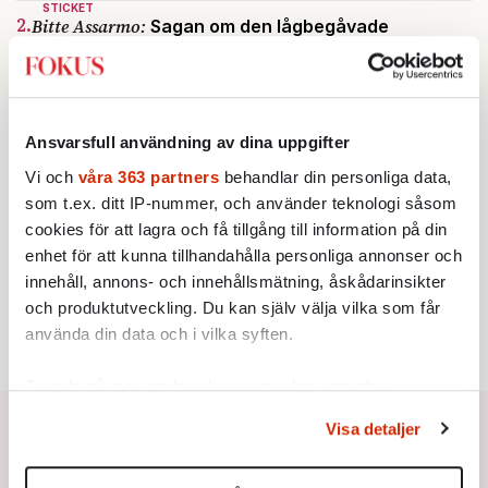
STICKET
2.
Bitte Assarmo:
Sagan om den lågbegåvade
ursprungsbefolkningen i Filipstad
KRÖNIKA
3.
Frans Wachtmeister:
Ja, AC är ett hot mot den
franska civilisationen
KRÖNIKA
Ansvarsfull användning av dina uppgifter
4.
Nina Lekander:
På ”Kommunisthögskolan” drömde
alla om att vara arbetarklass
Vi och
våra 363 partners
behandlar din personliga data,
INRIKES
som t.ex. ditt IP-nummer, och använder teknologi såsom
5.
Vattenbristen är här – men var femte liter läcker
cookies för att lagra och få tillgång till information på din
ut
enhet för att kunna tillhandahålla personliga annonser och
Av: Susanne Gäre
KRÖNIKA
innehåll, annons- och innehållsmätning, åskådarinsikter
6.
Sakine Madon:
Efter islamistdådet oroar sig
och produktutveckling. Du kan själv välja vilka som får
vänstern för Agnes Wold
använda din data och i vilka syften.
Ta reda på mer om hur dina personliga uppgifter
behandlas och ställ in dina preferenser i
detaljsektionen
.
Visa detaljer
Du kan ändra eller dra tillbaka ditt samtycke när som
helst från cookie-förklaringen.