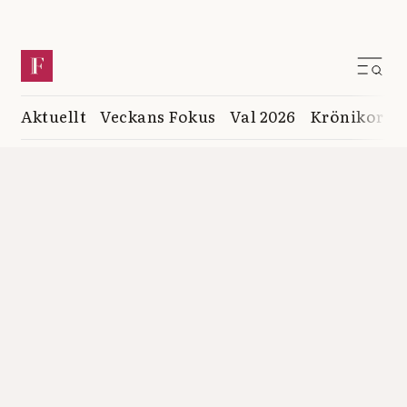
Aktuellt
Veckans Fokus
Val 2026
Krönikor
K