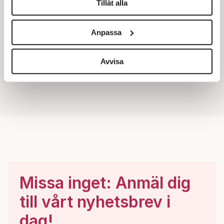
Tillåt alla
Vi använder enhetsidentifierare för att anpassa innehållet
och annonserna till användarna, tillhandahålla funktioner
Anpassa
för sociala medier och analysera vår trafik. Vi
vidarebefordrar även sådana identifierare och annan
information från din enhet till de sociala medier och
Avvisa
annons- och analysföretag som vi samarbetar med.
Dessa kan i sin tur kombinera informationen med annan
information som du har tillhandahållit eller som de har
samlat in när du har använt deras tjänster.
Om du vill läsa mer om hur vi hanterar personuppgifter
kan du göra det
här
.
Missa inget: Anmäl dig
till vårt nyhetsbrev i
dag!