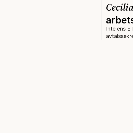
Cecili
arbet
Inte ens E
avtalssekr